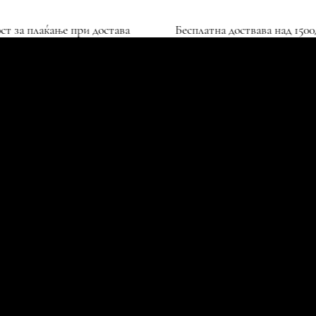
Можност за плаќање при достава
Бесплатна доствава