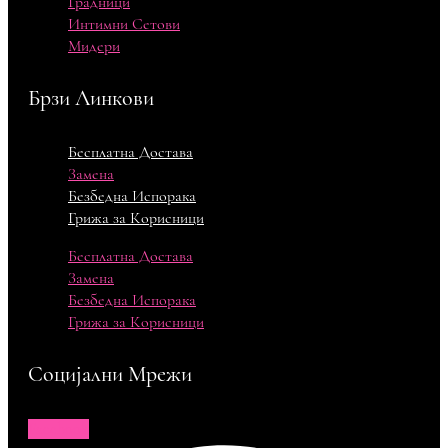
Градници
Интимни Сетови
Мидери
Брзи Линкови
Бесплатна Достава
Замена
Безбедна Испорака
Грижа за Корисници
Бесплатна Достава
Замена
Безбедна Испорака
Грижа за Корисници
Социјални Мрежи
Facebook