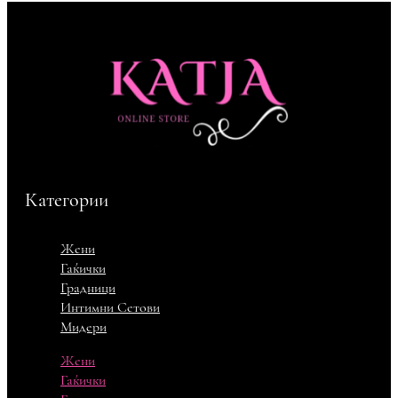
Категории
Жени
Гаќички
Градници
Интимни Сетови
Мидери
Жени
Гаќички