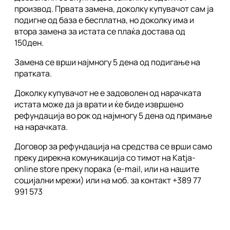
производ. Првата замена, доколку купувачот сам ја
подигне од база е бесплатна, но доколку има и
втора замена за истата се плаќа достава од
150ден.
Замена се врши најмногу 5 дена од подигање на
пратката.
Доколку купувачот не е задоволен од нарачката
истата може да ја врати и ќе биде извршено
рефундација во рок од најмногу 5 дена од примање
на нарачката.
Договор за рефундација на средства се врши само
преку дирекна комуникација со тимот на Katja-
online store преку порака (e-mail, или на нашите
социјални мрежи) или на моб. за контакт +389 77
991 573