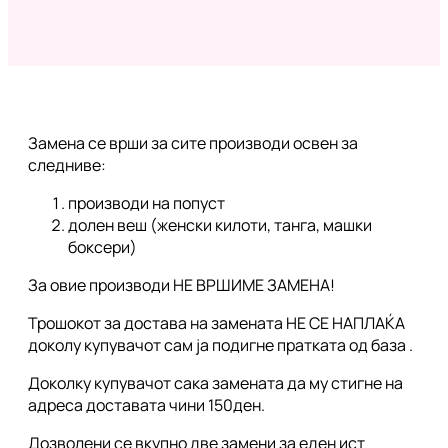
Замена се врши за сите производи освен за
следниве:
производи на попуст
долен веш (женски килоти, танга, машки
боксери)
За овие производи НЕ ВРШИМЕ ЗАМЕНА!
Трошокот за достава на замената НЕ СЕ НАПЛАЌА
доколу купувачот сам ја подигне пратката од база .
Доколку купувачот сака замената да му стигне на
адреса доставата чини 150ден.
Дозволени се вкупно две замени за еден ист