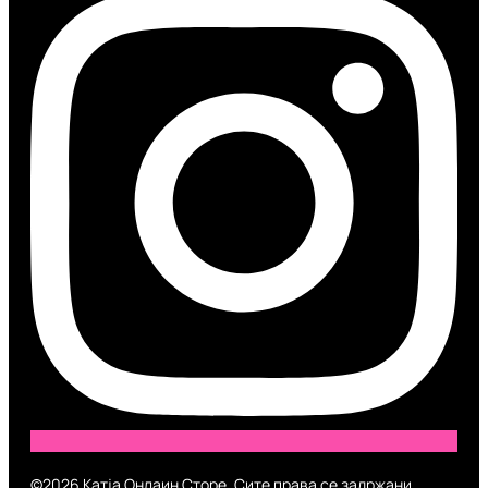
©2026 Катја Онлаин Сторе. Сите права се задржани.