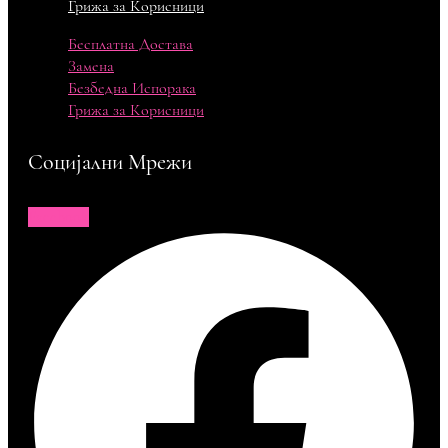
Грижа за Корисници
Бесплатна Достава
Замена
Безбедна Испорака
Грижа за Корисници
Социјални Мрежи
Facebook