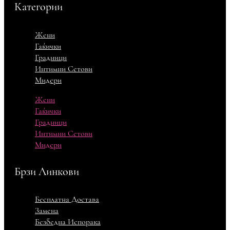
Категории
Жени
Гаќички
Градници
Интимни Сетови
Мидери
Жени
Гаќички
Градници
Интимни Сетови
Мидери
Брзи Линкови
Бесплатна Достава
Замена
Безбедна Испорака