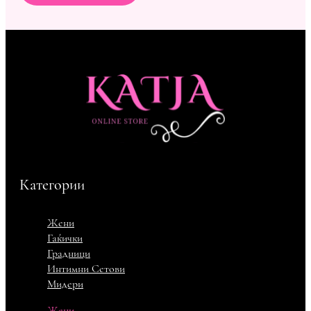
Категории
Жени
Гаќички
Градници
Интимни Сетови
Мидери
Жени