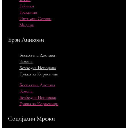
Гаќички
Градници
Интимни Сетови
Мидери
Брзи Линкови
Бесплатна Достава
Замена
Безбедна Испорака
Грижа за Корисници
Бесплатна Достава
Замена
Безбедна Испорака
Грижа за Корисници
Социјални Мрежи