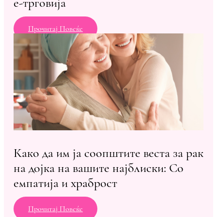
е-трговија
Прочитај Повеќе
Како да им ја соопштите веста за рак
на дојка на вашите најблиски: Со
емпатија и храброст
Прочитај Повеќе