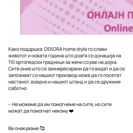
Како поддршка DEKORA home style го слави
животот и новата година што доаѓа со донација на
110 ортопедски градници за жени со рак на дојка.
Сите оние што се заинересирани да го видат и да се
запознаат со нашиот производ може да го посетат
настанот, воедно и нашиот штанд и да се дружиме
саботно
– Не можеме да им помогнеме на сите, но сите
можат да помогнат некому ❤️
Ве очекуваме 🥰