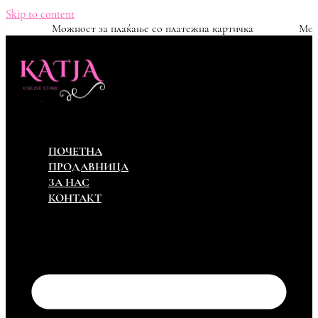
Skip to content
амена
Можност за плаќање со платежна картичка
ПОЧЕТНА
ПРОДАВНИЦА
ЗА НАС
КОНТАКТ