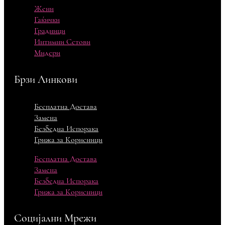
Жени
Гаќички
Градници
Интимни Сетови
Мидери
Брзи Линкови
Бесплатна Достава
Замена
Безбедна Испорака
Грижа за Корисници
Бесплатна Достава
Замена
Безбедна Испорака
Грижа за Корисници
Социјални Мрежи