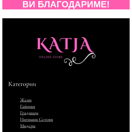
ВИ БЛАГОДАРИМЕ!
Категории
Жени
Гаќички
Градници
Интимни Сетови
Мидери