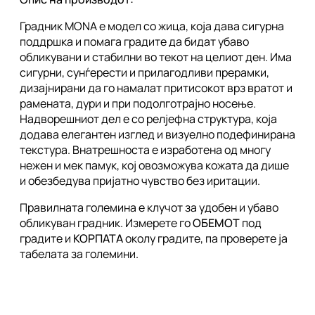
Градник MONA e модел со жица, која дава сигурна
поддршка и помага градите да бидат убаво
обликувани и стабилни во текот на целиот ден. Има
сигурни, сунѓерести и прилагодливи прерамки,
дизајнирани да го намалат притисокот врз вратот и
рамената, дури и при подолготрајно носење.
Надворешниот дел е со релјефна структура, која
додава елегантен изглед и визуелно подефинирана
текстура. Внатрешноста е изработена од многу
нежен и мек памук, кој овозможува кожата да дише
и обезбедува пријатно чувство без иритации.
Правилната големина е клучот за удобен и убаво
обликуван градник. Измерете го
ОБЕМОТ
под
градите и
КОРПАТА
околу градите, па проверете ја
табелата за големини.