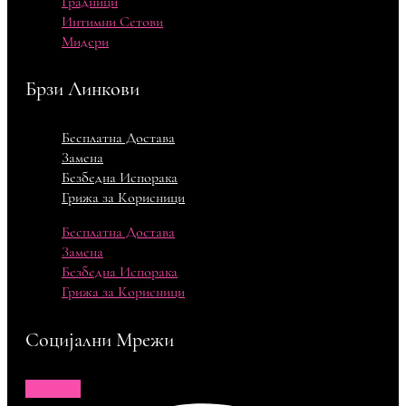
Градници
Интимни Сетови
Мидери
Брзи Линкови
Бесплатна Достава
Замена
Безбедна Испорака
Грижа за Корисници
Бесплатна Достава
Замена
Безбедна Испорака
Грижа за Корисници
Социјални Мрежи
Facebook