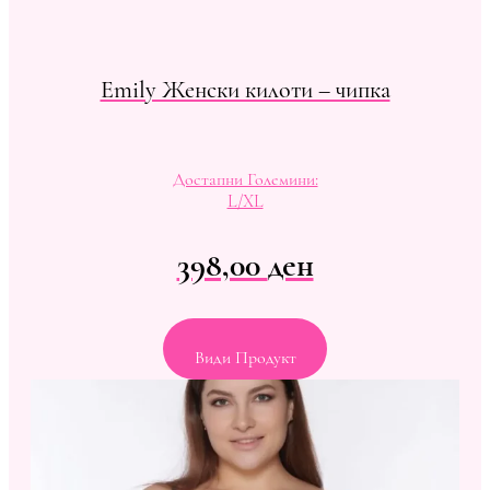
Emily Женски килоти – чипка
Достапни Големини:
L/XL
398,00
ден
Види Продукт