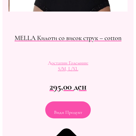
MELLA Килоти со висок струк – cotton
Достапни Големини:
S/M, L/XL
295,00
ден
Види Продукт