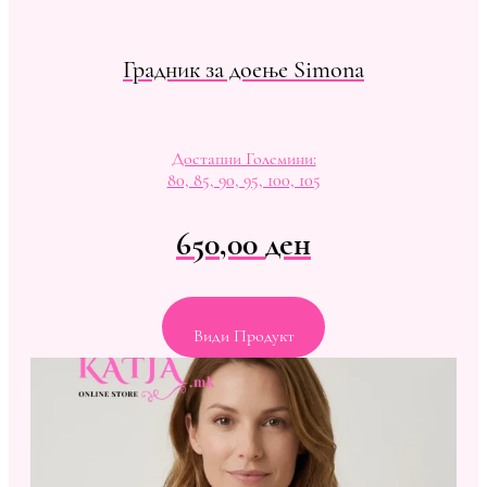
Градник за доење Simona
Достапни Големини:
80, 85, 90, 95, 100, 105
650,00
ден
Види Продукт