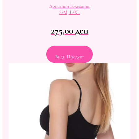
Достапни Големини:
S/M, L/XL
275,00
ден
Види Продукт