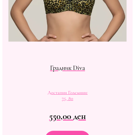
Градник Diva
Достапни Големини:
75, 80
550,00
ден