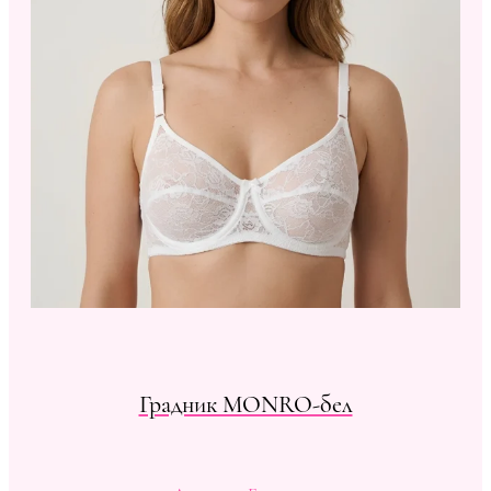
Градник MONRO-бел