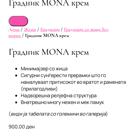
Градник MONA крем
Дома
/
Жени
/
Градници
/
Градници со жица без
корпа
/ Градник MONA крем
Градник MONA крем
Минимајзер со жица
Сигурни сунѓерести прерамки што го
намалуваат притисокот во вратот и рамената
(прилагодливи)
Надворешна релјефна структура
Внатрешно многу нежен и мек памук
(
види ја табелата со големини во галерија
)
900,00
ден