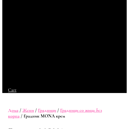
Cart
Дома
/
Жени
/
Градници
/
Градници со жица без
корпа
/ Градник MONA крем