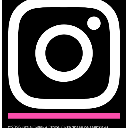
©2026 Катја Онлаин Сторе. Сите права се задржани.