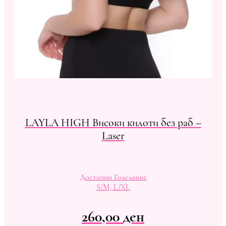
LAYLA HIGH Високи килоти без раб –
Laser
Достапни Големини:
S/M, L/XL
260,00
ден