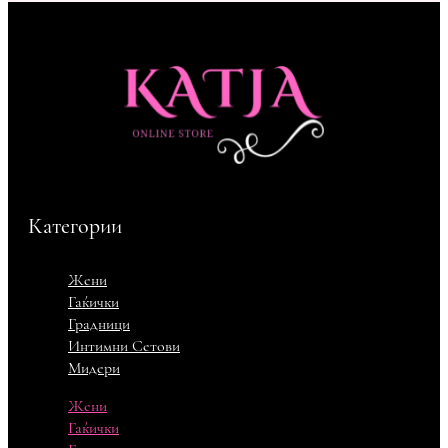
Категории
Жени
Гаќички
Градници
Интимни Сетови
Мидери
Жени
Гаќички