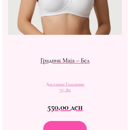
Градник Maja – Бел
Достапни Големини:
75, 80
550,00
ден