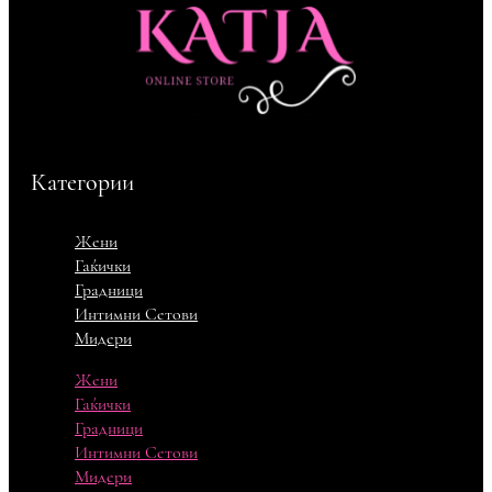
Категории
Жени
Гаќички
Градници
Интимни Сетови
Мидери
Жени
Гаќички
Градници
Интимни Сетови
Мидери