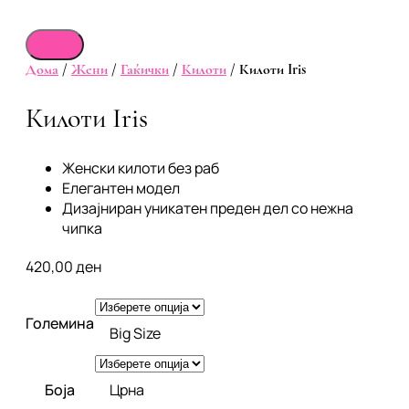
Дома
/
Жени
/
Гаќички
/
Килоти
/ Килоти Iris
Килоти Iris
Женски килоти без раб
Елегантен модел
Дизајниран уникатен преден дел со нежна
чипка
420,00
ден
Големина
Big Size
Боја
Црна