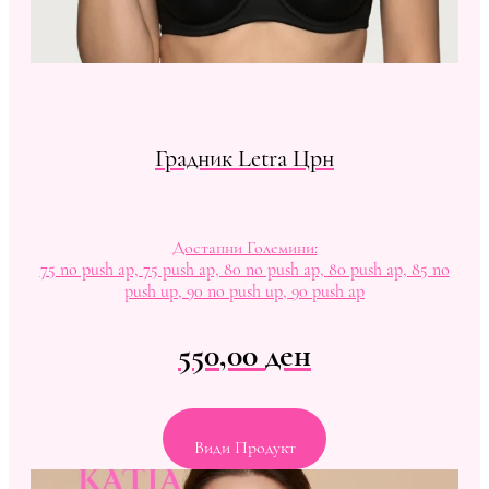
Градник Letra Црн
Достапни Големини:
75 no push ap, 75 push ap, 80 no push ap, 80 push ap, 85 no
push up, 90 no push up, 90 push ap
550,00
ден
Види Продукт