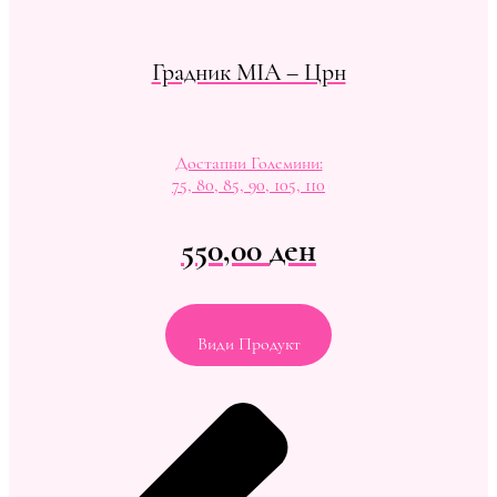
Градник MIA – Црн
Достапни Големини:
75, 80, 85, 90, 105, 110
550,00
ден
Види Продукт