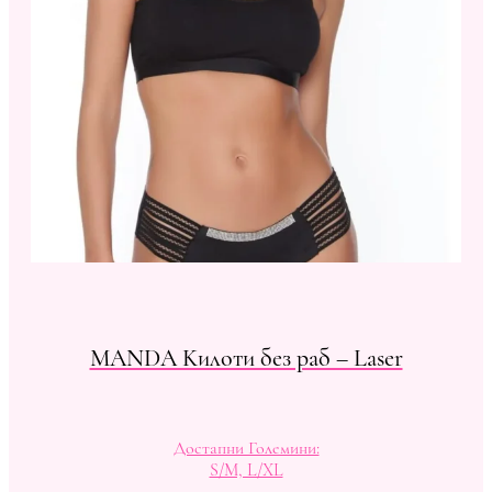
MANDA Kилоти без раб – Laser
Достапни Големини:
S/M, L/XL