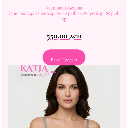
Достапни Големини:
75 no push ap, 75 push ap, 80 no push ap, 80 push ap, 85 push
ap
550,00
ден
Види Продукт