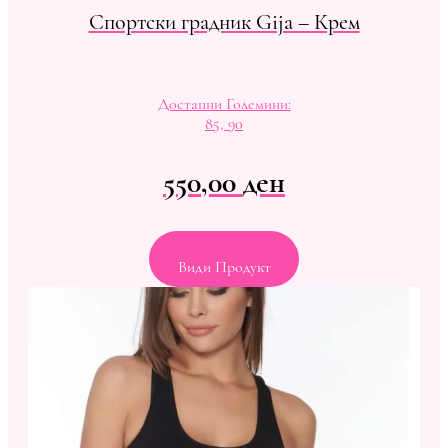
Спортски градник Gija – Крем
Достапни Големини:
85, 90
550,00
ден
Види Продукт