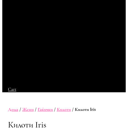
Cart
Дома
/
Жени
/
Гаќички
/
Килоти
/ Килоти Iris
Килоти Iris