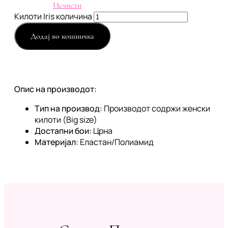
Исчисти
Килоти Iris количина
Додај во кошничка
Опис на производот:
Тип на производ:
Производот содржи женски
килоти (Big size)
Достапни бои:
Црна
Материјал:
Еластан/Полиамид