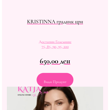
KRISTINNA градник црн
Достапни Големини:
75, 85, 90, 95, 100
650,00
ден
Види Продукт