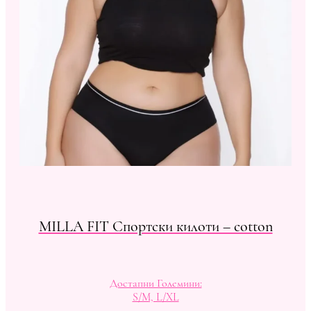
MILLA FIT Спортски килоти – cotton
Достапни Големини:
S/M, L/XL