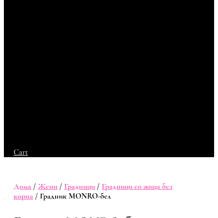
Cart
Дома
/
Жени
/
Градници
/
Градници со жица без
корпа
/ Градник MONRO-бел