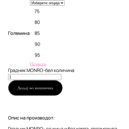
75
80
Големина
85
90
95
Исчисти
Градник MONRO-бел количина
Додај во кошничка
Опис на производот:
Градник MONRO- со жица и без корпа, овозможува