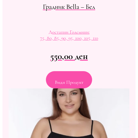
Градник Bella – Бел
Достапни Големини:
75, 80, 85, 90, 95, 100, 105, 110
550,00
ден
Види Продукт