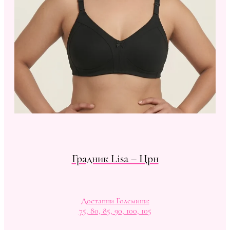
Градник Lisa – Црн
Достапни Големини:
75, 80, 85, 90, 100, 105