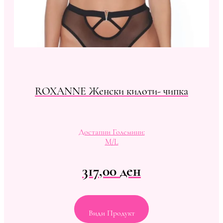
ROXANNE Женски килоти- чипка
Достапни Големини:
M/L
317,00
ден
Види Продукт