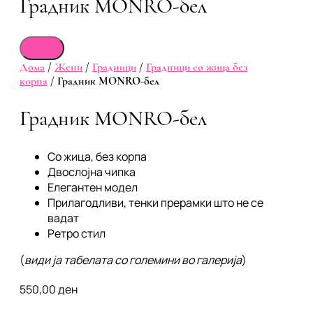
Градник MONRO-бел
Дома
/
Жени
/
Градници
/
Градници со жица без
корпа
/ Градник MONRO-бел
Градник MONRO-бел
Со жица, без корпа
Двослојна чипка
Елегантен модел
Прилагодливи, тенки прерамки што не се
вадат
Ретро стил
(
види ја табелата со големини во галерија
)
550,00
ден