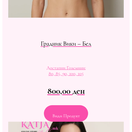
Градник Вики – Бел
Достапни Големини:
80, 85, 90, 100, 105
800,00
ден
Види Продукт