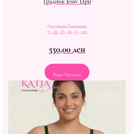
Градник Jessy Црн
Достапни Големини:
75, 80, 85, 90, 95, 100
550,00
ден
Види Продукт