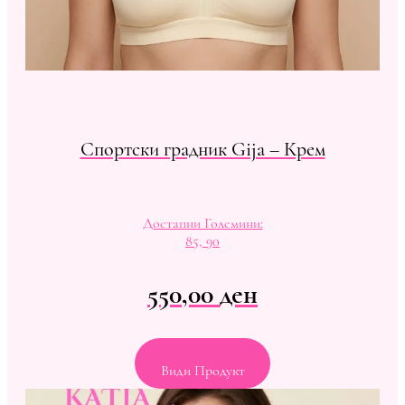
Спортски градник Gija – Крем
Достапни Големини:
85, 90
550,00
ден
Види Продукт