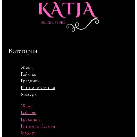
Категории
Жени
Гаќички
Градници
Интимни Сетови
Мидери
Жени
Гаќички
Градници
Интимни Сетови
Мидери