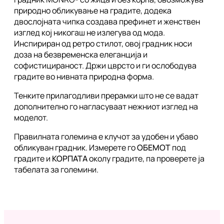
природно обликување на градите, додека
двослојната чипка создава префинет и женствен
изглед кој никогаш не излегува од мода.
Инспириран од ретро стилот, овој градник носи
доза на безвременска елеганција и
софистицираност. Држи цврсто и ги ослободува
градите во нивната природна форма.
Тенките прилагодливи прерамки што не се вадат
дополнително го нагласуваат нежниот изглед на
моделот.
Правилната големина е клучот за удобен и убаво
обликуван градник. Измерете го
ОБЕМОТ
под
градите и
КОРПАТА
околу градите, па проверете ја
табелата за големини.