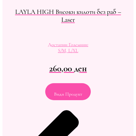
LAYLA HIGH Високи килоти без раб –
Laser
Достапни Големини:
S/M, L/XL
260,00
ден
Види Продукт