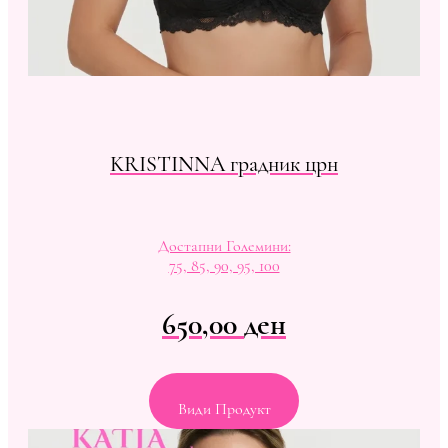
KRISTINNA градник црн
Достапни Големини:
75, 85, 90, 95, 100
650,00
ден
Види Продукт