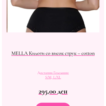
MELLA Килоти со висок струк – cotton
Достапни Големини:
S/M, L/XL
295,00
ден