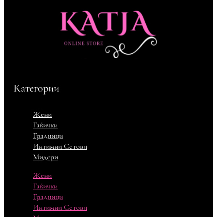
Категории
Жени
Гаќички
Градници
Интимни Сетови
Мидери
Жени
Гаќички
Градници
Интимни Сетови