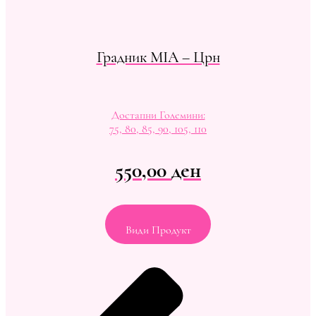
Градник MIA – Црн
Достапни Големини:
75, 80, 85, 90, 105, 110
550,00
ден
Види Продукт