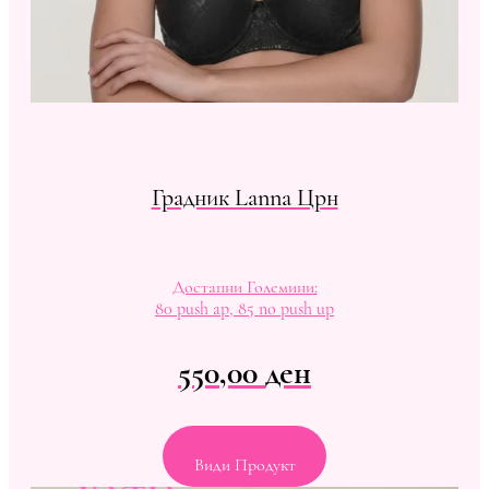
Градник Lanna Црн
Достапни Големини:
80 push ap, 85 no push up
550,00
ден
Види Продукт