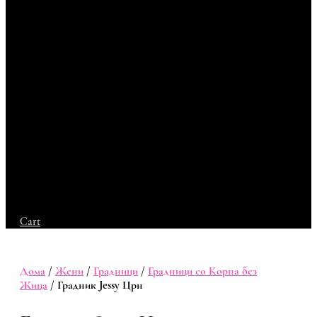
Cart
Дома
/
Жени
/
Градници
/
Градници со Корпа без
Жица
/ Градник Jessy Црн