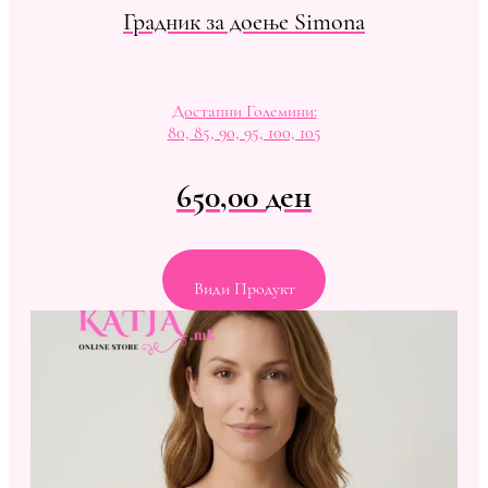
Градник за доење Simona
Достапни Големини:
80, 85, 90, 95, 100, 105
650,00
ден
Види Продукт