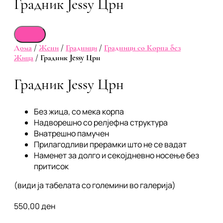
Градник Jessy Црн
Дома
/
Жени
/
Градници
/
Градници со Корпа без
Жица
/ Градник Jessy Црн
Градник Jessy Црн
Без жица, со мека корпа
Надворешно со релјефна структура
Внатрешно памучен
Прилагодливи прерамки што не се вадат
Наменет за долго и секојдневно носење без
притисок
(види ја табелата со големини во галерија)
550,00
ден