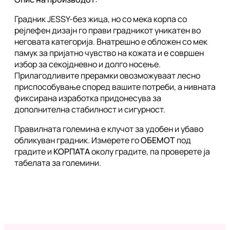
Градник JESSY-без жица, но со мека корпа со
рејлефен дизајн го прави градникот уникатен во
неговата категорија. Внатрешно е обложен со мек
памук за пријатно чувство на кожата и е совршен
избор за секојдневно и долго носење.
Прилагодливите прерамки овозможуваат лесно
приспособување според вашите потреби, а нивната
фиксирана изработка придонесува за
дополнителна стабилност и сигурност.
Правилната големина е клучот за удобен и убаво
обликуван градник. Измерете го
ОБЕМОТ
под
градите и
КОРПАТА
околу градите, па проверете ја
табелата за големини.