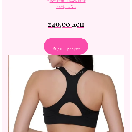
Достапни Големини:
S/M, L/XL
240,00
ден
Види Продукт