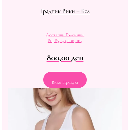
Градник Вики – Бел
Достапни Големини:
80, 85, 90, 100, 105
800,00
ден
Види Продукт