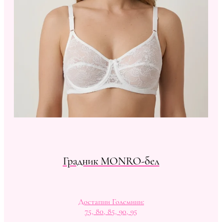
Градник MONRO-бел
Достапни Големини:
75, 80, 85, 90, 95