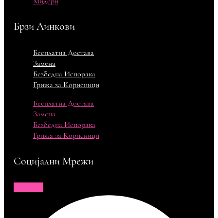
Мидери
Брзи Линкови
Бесплатна Достава
Замена
Безбедна Испорака
Грижа за Корисници
Бесплатна Достава
Замена
Безбедна Испорака
Грижа за Корисници
Социјални Мрежи
Facebook