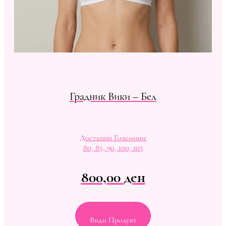
Градник Вики – Бел
Достапни Големини:
80, 85, 90, 100, 105
800,00
ден
Види Продукт