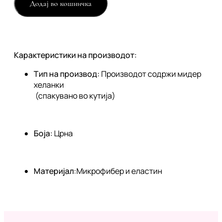
Додај во кошничка
Карактеристики на производот:
Тип на производ:
Производот содржи мидер
хеланки
(спакувано во кутија)
Боја:
Црна
Материјал
:Микрофибер и еластин