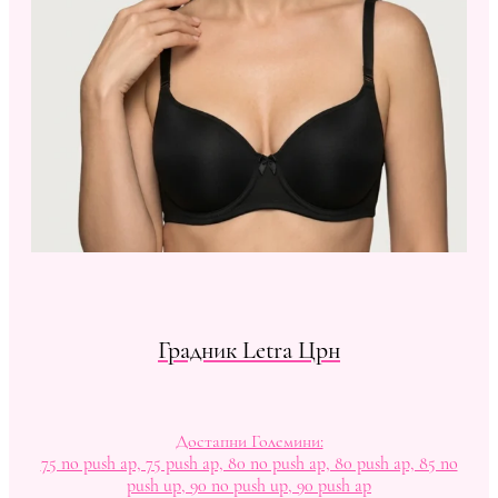
Градник Letra Црн
Достапни Големини:
75 no push ap, 75 push ap, 80 no push ap, 80 push ap, 85 no
push up, 90 no push up, 90 push ap