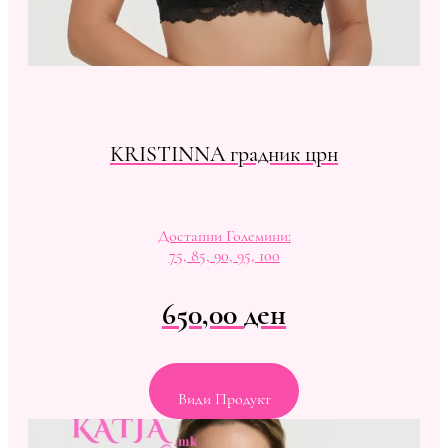
KRISTINNA градник црн
Достапни Големини:
75, 85, 90, 95, 100
650,00
ден
Види Продукт