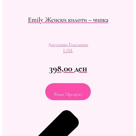
Emily Женски килоти – чипка
Достапни Големини:
L/XL
398,00
ден
Види Продукт