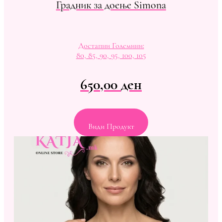
Градник за доење Simona
Достапни Големини:
80, 85, 90, 95, 100, 105
650,00
ден
Види Продукт