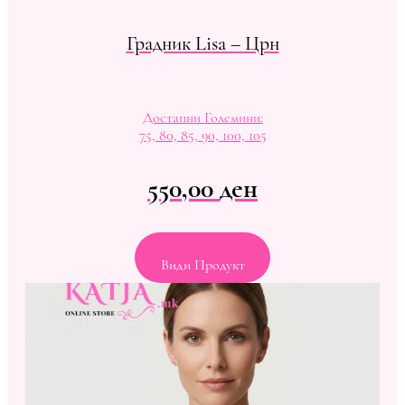
Градник Lisa – Црн
Достапни Големини:
75, 80, 85, 90, 100, 105
550,00
ден
Види Продукт