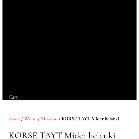
Cart
Дома
/
Жени
/
Мидери
/ KORSE TAYT Mider helanki
KORSE TAYT Mider helanki