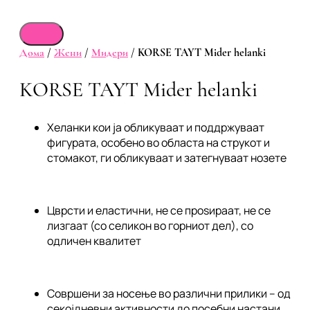
Дома
/
Жени
/
Мидери
/ KORSE TAYT Mider helanki
KORSE TAYT Mider helanki
Хеланки кои ја обликуваат и поддржуваат
фигурата, особено во областа на струкот и
стомакот, ги обликуваат и затегнуваат нозете
Цврсти и еластични, не се проѕираат, не се
лизгаат (со селикон во горниот дел), со
одличен квалитет
Совршени за носење во различни прилики – од
секојдневни активности до посебни настани