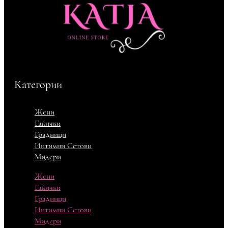
Категории
Жени
Гаќички
Градници
Интимни Сетови
Мидери
Жени
Гаќички
Градници
Интимни Сетови
Мидери