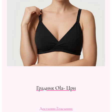
Градник Ola- Црн
Достапни Големини: