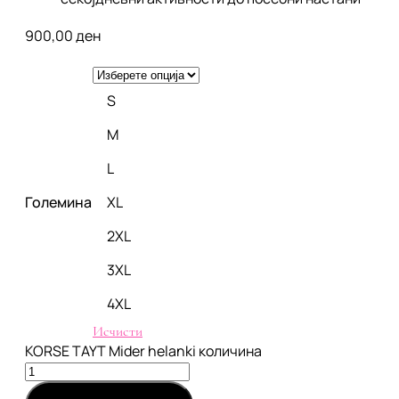
900,00
ден
S
M
L
Големина
XL
2XL
3XL
4XL
Исчисти
KORSE TAYT Mider helanki количина