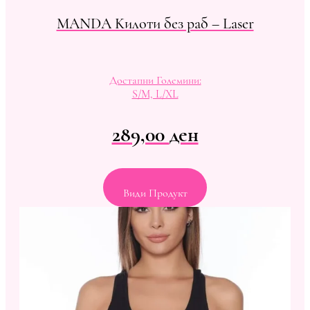
MANDA Kилоти без раб – Laser
Достапни Големини:
S/M, L/XL
289,00
ден
Види Продукт