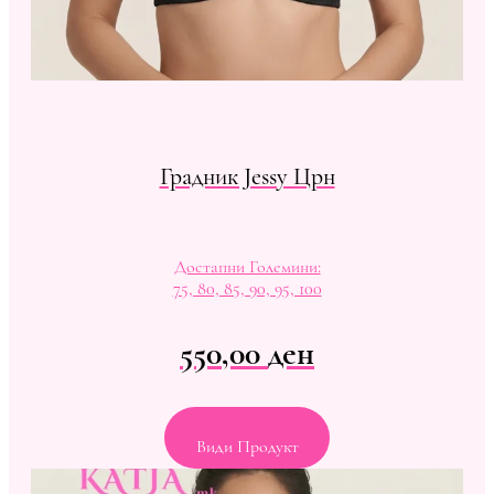
Градник Jessy Црн
Достапни Големини:
75, 80, 85, 90, 95, 100
550,00
ден
Види Продукт