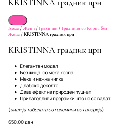
KRISTINNA градник црн
Дома
/
Жени
/
Градници
/
Градници со Корпа без
Жица
/ KRISTINNA градник црн
KRISTINNA градник црн
Елегантен модел
Без жица, со мека корпа
Мека и нежна чипка
Длабоко деколте
Дава ефект на природен пуш-ап
Прилагодливи прерамки што не се вадат
(
види ја табелата со големини во галерија
)
650,00
ден