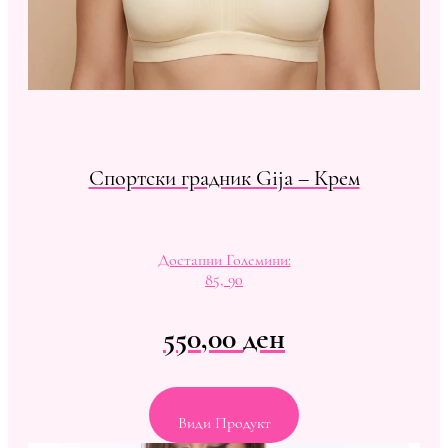
Спортски градник Gija – Крем
Достапни Големини:
85, 90
550,00
ден
Види Продукт