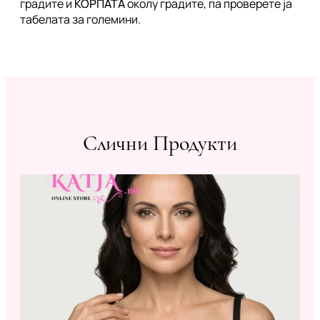
градите и
КОРПАТА
околу градите, па проверете ја
табелата за големини.
Слични Продукти