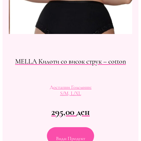
MELLA Килоти со висок струк – cotton
Достапни Големини:
S/M, L/XL
295,00
ден
Види Продукт