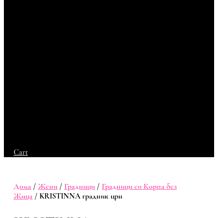
Cart
Дома
/
Жени
/
Градници
/
Градници со Корпа без
Жица
/ KRISTINNA градник црн