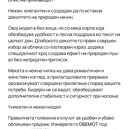
Нежен, елегантен и создаден да го истакне
деколтето на природен начин.
Овој модел е без жица, но со мека корпа која
обезбедува удобност и лесна поддршка во текот на
целиот ден. Длабокото деколте го прави совршен
избор за облека со поотворен изрaз, додека
специјалниот крој создава ефект на природен пуш-
ап без непријатен притисок.
Меката и нежна чипка му дава романтичен и
женствен изглед, а прилагодливите прерамки
овозможуваат совршено прилегање според вашите
потреби. Бидејќи не се вадат, обезбедуваат
дополнителна стабилност и сигурност при носење.
Уникатен и нежен модел
Правилната големина е клучот за удобен и убаво
обликуван градник. Измерете го
ОБЕМОТ
под