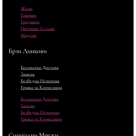
Жени
Гаќички
Градници
Интимни Сетови
Мидери
Брзи Линкови
Бесплатна Достава
Замена
Безбедна Испорака
Грижа за Корисници
Бесплатна Достава
Замена
Безбедна Испорака
Грижа за Корисници
Социјални Мрежи