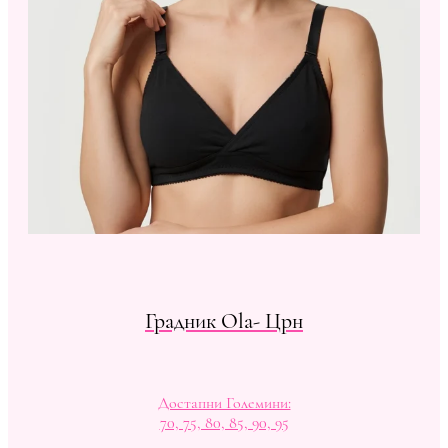
Градник Ola- Црн
Достапни Големини:
70, 75, 80, 85, 90, 95