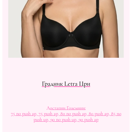
Градник Letra Црн
Достапни Големини:
75 no push ap, 75 push ap, 80 no push ap, 80 push ap, 85 no
push up, 90 no push up, 90 push ap