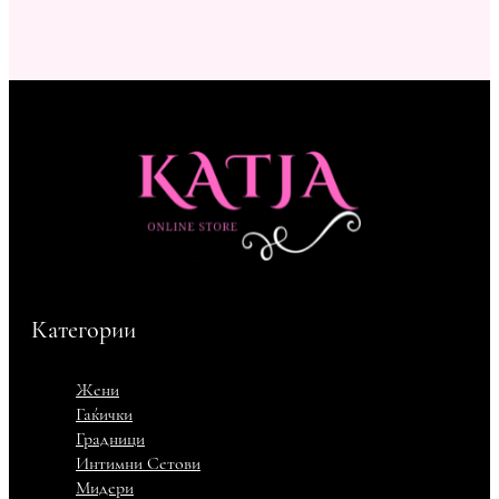
Категории
Жени
Гаќички
Градници
Интимни Сетови
Мидери