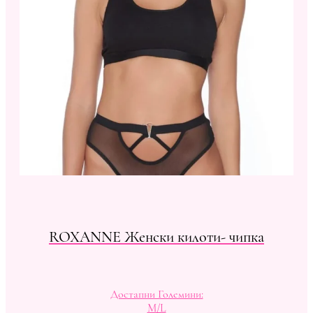
ROXANNE Женски килоти- чипка
Достапни Големини:
M/L