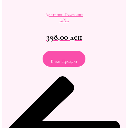
Достапни Големини:
L/XL
398,00
ден
Види Продукт