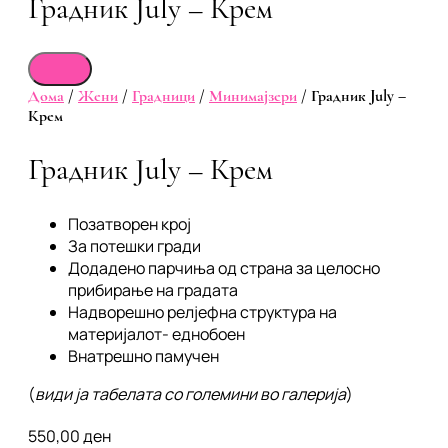
Градник July – Крем
Дома
/
Жени
/
Градници
/
Минимајзери
/ Градник July –
Крем
Градник July – Крем
Позатворен крој
За потешки гради
Додадено парчиња од страна за целосно
прибирање на градата
Надворешно релјефна структура на
материјалот- еднобоен
Внатрешно памучен
(
види ја табелата со големини во галерија
)
550,00
ден