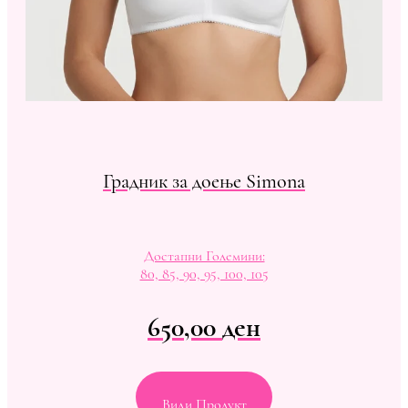
Градник за доење Simona
Достапни Големини:
80, 85, 90, 95, 100, 105
650,00
ден
Види Продукт