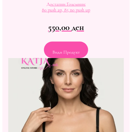
Достапни Големини:
80 push ap, 85 no push up
550,00
ден
Види Продукт