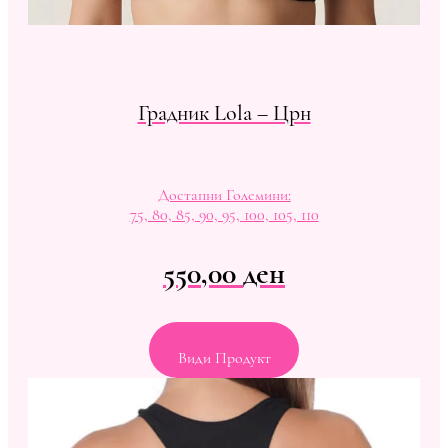
Градник Lola – Црн
Достапни Големини:
75, 80, 85, 90, 95, 100, 105, 110
550,00
ден
Види Продукт