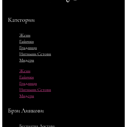
Категории
Жени
Гаќички
Градници
Интимни Сетови
Мидери
Жени
Гаќички
Градници
Интимни Сетови
Мидери
Брзи Линкови
Бесплатна Достава