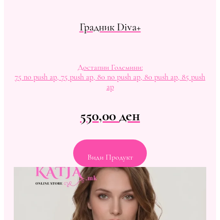
Градник Diva+
Достапни Големини:
75 no push ap, 75 push ap, 80 no push ap, 80 push ap, 85 push
ap
550,00
ден
Види Продукт