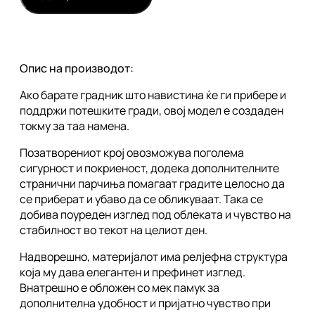
Опис на производот:
Ако барате градник што навистина ќе ги прибере и
поддржи потешките гради, овој модел е создаден
токму за таа намена.
Позатворениот крој овозможува поголема
сигурност и покриеност, додека дополнителните
странични парчиња помагаат градите целосно да
се приберат и убаво да се обликуваат. Така се
добива поуреден изглед под облеката и чувство на
стабилност во текот на целиот ден.
Надворешно, материјалот има релјефна структура
која му дава елегантен и префинет изглед.
Внатрешно е обложен со мек памук за
дополнителна удобност и пријатно чувство при