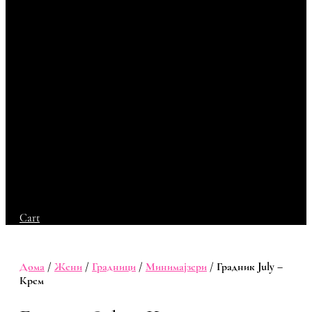
Cart
Дома
/
Жени
/
Градници
/
Минимајзери
/ Градник July –
Крем