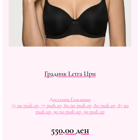
Градник Letra Црн
Достапни Големини:
75 no push ap, 75 push ap, 80 no push ap, 80 push ap, 85 no
push up, 90 no push up, 90 push ap
550,00
ден