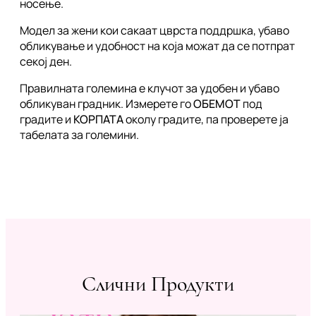
носење.
Модел за жени кои сакаат цврста поддршка, убаво
обликување и удобност на која можат да се потпрат
секој ден.
Правилната големина е клучот за удобен и убаво
обликуван градник. Измерете го
ОБЕМОТ
под
градите и
КОРПАТА
околу градите, па проверете ја
табелата за големини.
Слични Продукти