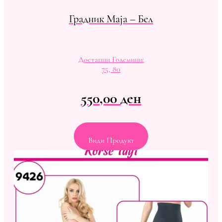
Градник Maja – Бел
Достапни Големини:
75, 80
550,00
ден
Види Продукт