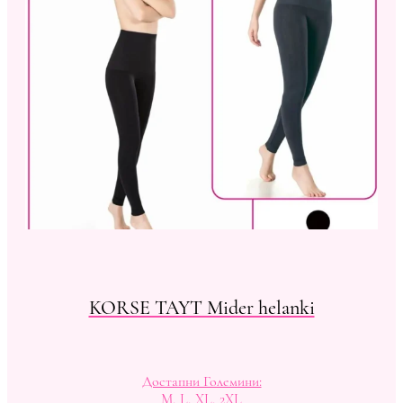
KORSE TAYT Mider helanki
Достапни Големини:
M, L, XL, 2XL