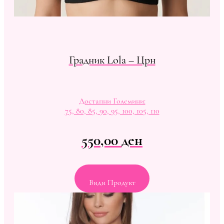
Градник Lola – Црн
Достапни Големини:
75, 80, 85, 90, 95, 100, 105, 110
550,00
ден
Види Продукт