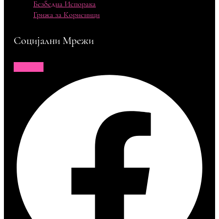
Безбедна Испорака
Грижа за Корисници
Социјални Мрежи
Facebook