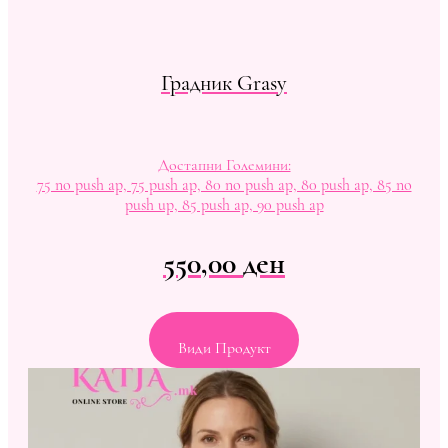
Градник Grasy
Достапни Големини:
75 no push ap, 75 push ap, 80 no push ap, 80 push ap, 85 no
push up, 85 push ap, 90 push ap
550,00
ден
Види Продукт