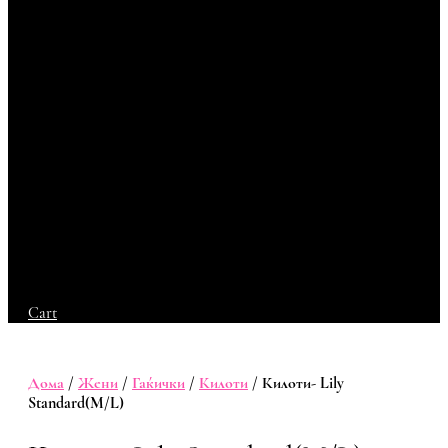
Cart
Дома
/
Жени
/
Гаќички
/
Килоти
/ Килоти- Lily
Standard(M/L)