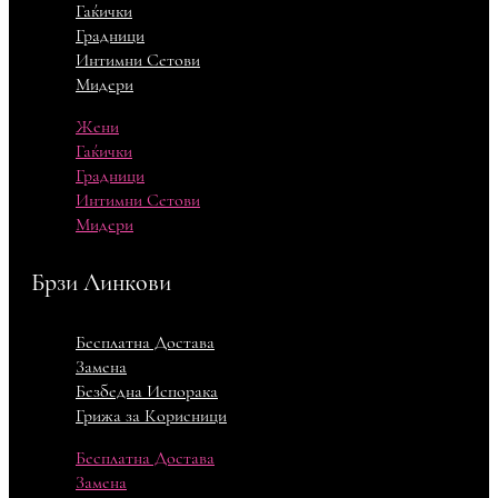
Гаќички
Градници
Интимни Сетови
Мидери
Жени
Гаќички
Градници
Интимни Сетови
Мидери
Брзи Линкови
Бесплатна Достава
Замена
Безбедна Испорака
Грижа за Корисници
Бесплатна Достава
Замена