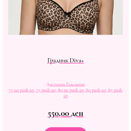
Градник Diva+
Достапни Големини:
75 no push ap, 75 push ap, 80 no push ap, 80 push ap, 85 push
ap
550,00
ден