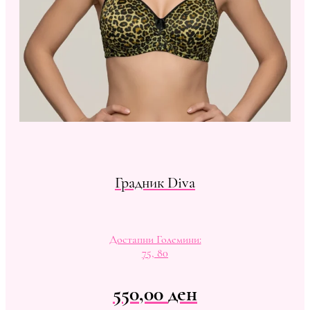
Градник Diva
Достапни Големини:
75, 80
550,00
ден