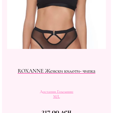
ROXANNE Женски килоти- чипка
Достапни Големини:
M/L
317,00
ден