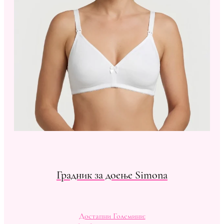
Градник за доење Simona
Достапни Големини: