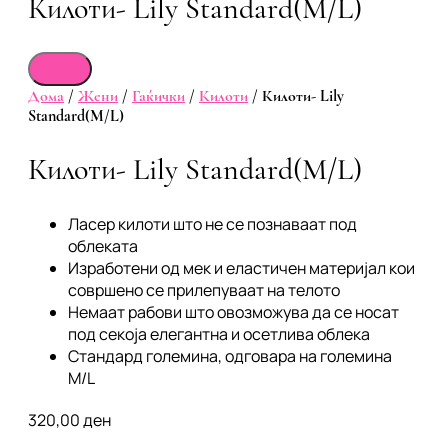
Килоти- Lily Standard(M/L)
Дома
/
Жени
/
Гаќички
/
Килоти
/ Килоти- Lily
Standard(M/L)
Килоти- Lily Standard(M/L)
Ласер килоти што не се познаваат под
облеката
Изработени од мек и еластичен материјал кои
совршено се прилепуваат на телото
Немаат рабови што овозможува да се носат
под секоја елегантна и осетлива облека
Стандард големина, одговара на големина
M/L
320,00
ден