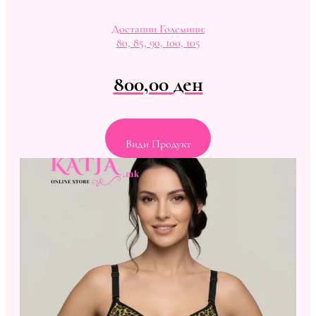
Достапни Големини:
80, 85, 90, 100, 105
800,00
ден
Види Продукт