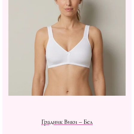
Градник Вики – Бел