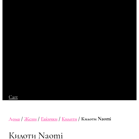
Cart
Дома
/
Жени
/
Гаќички
/
Килоти
/ Килоти Naomi
Килоти Naomi