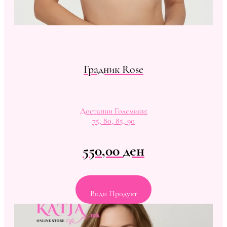
Градник Rose
Достапни Големини:
75, 80, 85, 90
550,00
ден
Види Продукт