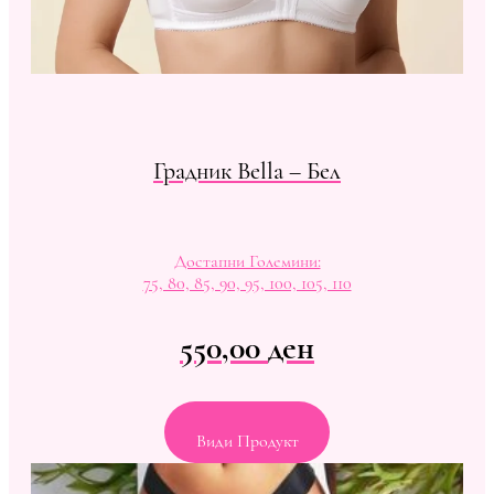
Градник Bella – Бел
Достапни Големини:
75, 80, 85, 90, 95, 100, 105, 110
550,00
ден
Види Продукт