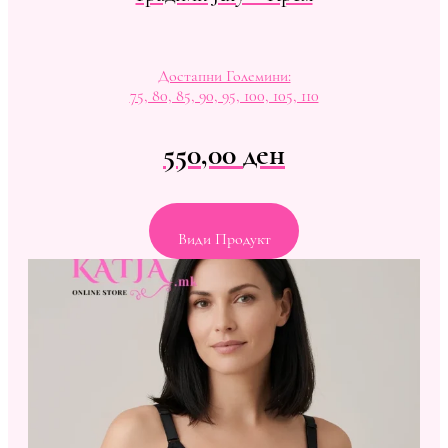
Достапни Големини:
75, 80, 85, 90, 95, 100, 105, 110
550,00
ден
Види Продукт