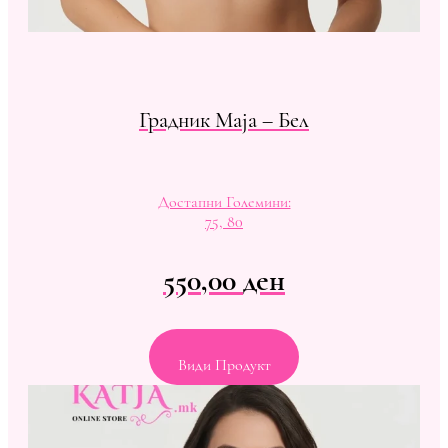
Градник Maja – Бел
Достапни Големини:
75, 80
550,00
ден
Види Продукт