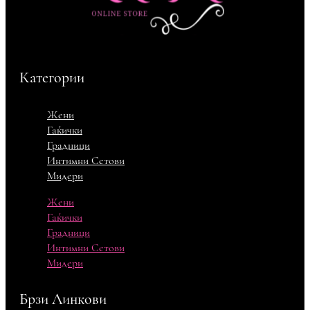
Категории
Жени
Гаќички
Градници
Интимни Сетови
Мидери
Жени
Гаќички
Градници
Интимни Сетови
Мидери
Брзи Линкови