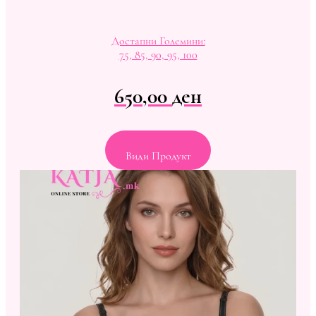
Достапни Големини:
75, 85, 90, 95, 100
650,00
ден
Види Продукт