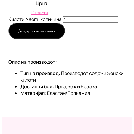
Црна
Исчисти
Килоти Naomi количина
Додај во кошничка
Опис на производот:
Тип на производ:
Производот содржи женски
килоти
Достапни бои:
Црна,Беж и Розова
Материјал:
Еластан/Полиамид