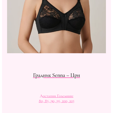
Градник Senna – Црн
Достапни Големини:
80, 85, 90, 95, 100, 105