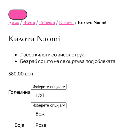
Дома
/
Жени
/
Гаќички
/
Килоти
/ Килоти Naomi
Килоти Naomi
Ласер килоти со висок струк
Без раб со што не се оцртува под облеката
380,00
ден
Големина
L/XL
Беж
Боја
Розе