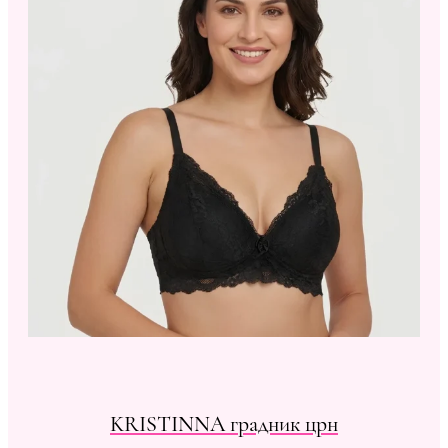
KRISTINNA градник црн