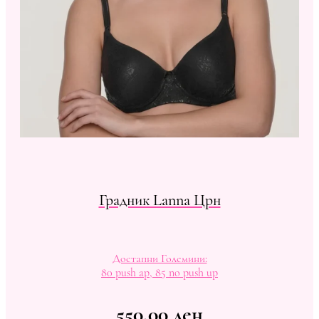
Градник Lanna Црн
Достапни Големини:
80 push ap, 85 no push up
550,00
ден