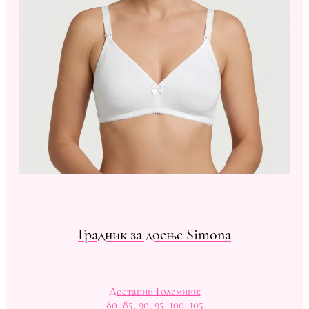
Градник за доење Simona
Достапни Големини:
80, 85, 90, 95, 100, 105