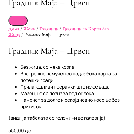
Градник Maja – Црвен
Дома
/
Жени
/
Градници
/
Градници со Корпа без
Жица
/ Градник Maja – Црвен
Градник Maja – Црвен
Без жица, со мека корпа
Внатрешно памучен со подлабока корпа за
потешки гради
Прилагодливи прерамки што не се вадат
Мазен, не се познава под облека
Наменет за долго и секојдневно носење без
притисок
(види ја табелата со големини во галерија)
550,00
ден