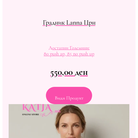
Градник Lanna Црн
Достапни Големини:
80 push ap, 85 no push up
550,00
ден
Види Продукт