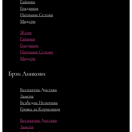
Гаќички
Градници
Интимни Сетови
Мидери
Жени
Гаќички
Градници
Интимни Сетови
Мидери
Брзи Линкови
Бесплатна Достава
Замена
Безбедна Испорака
Грижа за Корисници
Бесплатна Достава
Замена