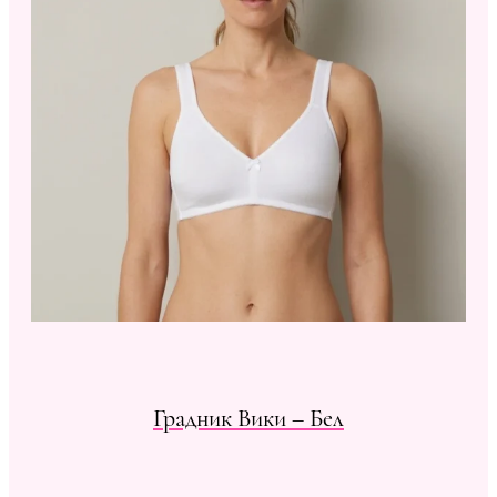
Градник Вики – Бел