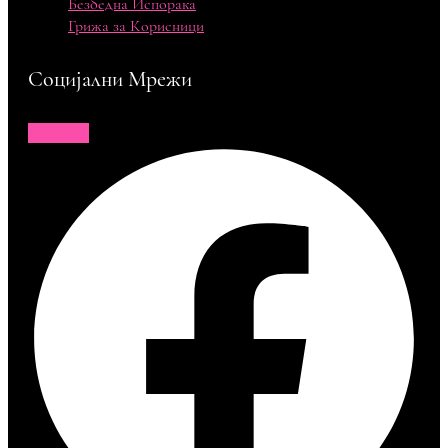
Безбедна Испорака
Грижа за Корисници
Социјални Мрежи
Facebook