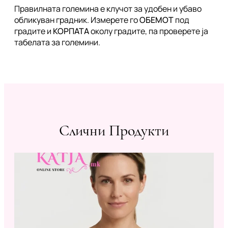
Правилната големина е клучот за удобен и убаво
обликуван градник. Измерете го
ОБЕМОТ
под
градите и
КОРПАТА
околу градите, па проверете ја
табелата за големини.
Слични Продукти