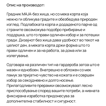
Опис на производот:
Градник МАЈА-без жица, но со мека корпа која
нежно ги обликува градите и обезбедува природен
изглед. Подлабоката корпа и додаденото парче од
страните овозможува подобро прибирање и
поддршка, што го прави одличен избор и за потешки
гради. Дизајнот без жица дава удобност во текот на
целиот ден, а меката корпа држи форма што го
прави одличен и за на работа, за дома или за
излегување.
Одговара на различен тип на гардероба затоа што е
мазен и еднобоен. Внатрешно е обложен со мек
памук за пријатно чувство на кожата и е совршен
избор за секојдневно и долго носење.
Прилагодливите прерамки овозможуваат лесно
приспособување според вашите потреби, а нивната
фиксирана изработка придонесува за
дополнителна стабилност и сигурност.