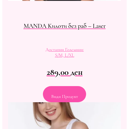
MANDA Kилоти без раб – Laser
Достапни Големини:
S/M, L/XL
289,00
ден
Види Продукт