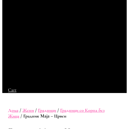
Cart
Дома
/
Жени
/
Градници
/
Градници со Корпа без
Жица
/ Градник Maja – Црвен