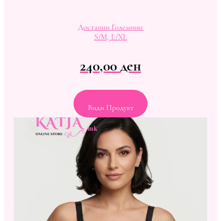
Достапни Големини:
S/M, L/XL
240,00
ден
Види Продукт