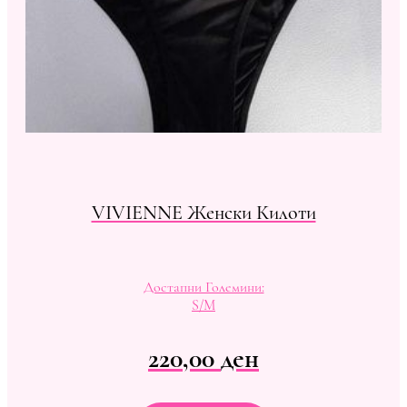
VIVIENNE Женски Килоти
Достапни Големини:
S/M
220,00
ден