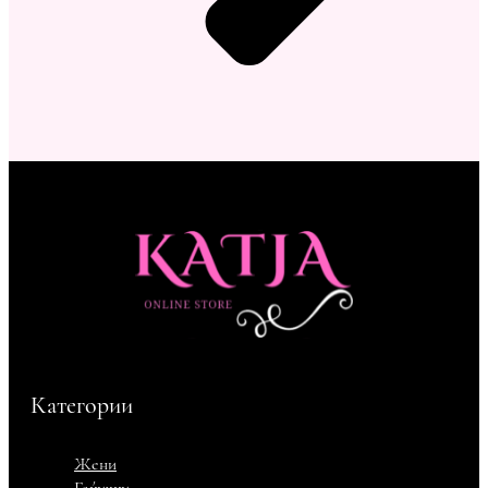
Категории
Жени
Гаќички