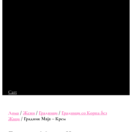
Cart
Дома
/
Жени
/
Градници
/
Градници со Корпа без
Жица
/ Градник Maja – Крем