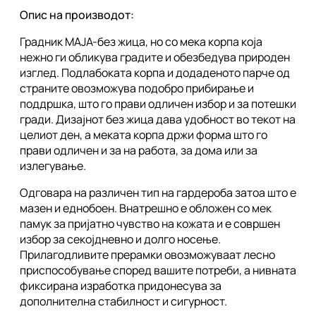
Опис на производот:
Градник МАЈА-без жица, но со мека корпа која
нежно ги обликува градите и обезбедува природен
изглед. Подлабоката корпа и додаденото парче од
страните овозможува подобро прибирање и
поддршка, што го прави одличен избор и за потешки
гради. Дизајнот без жица дава удобност во текот на
целиот ден, а меката корпа држи форма што го
прави одличен и за на работа, за дома или за
излегување.
Одговара на различен тип на гардероба затоа што е
мазен и еднобоен. Внатрешно е обложен со мек
памук за пријатно чувство на кожата и е совршен
избор за секојдневно и долго носење.
Прилагодливите прерамки овозможуваат лесно
приспособување според вашите потреби, а нивната
фиксирана изработка придонесува за
дополнителна стабилност и сигурност.