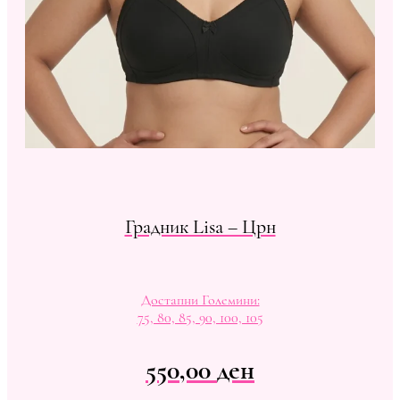
Градник Lisa – Црн
Достапни Големини:
75, 80, 85, 90, 100, 105
550,00
ден