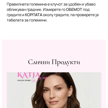
Правилната големина е клучот за удобен и убаво
обликуван градник. Измерете го
ОБЕМОТ
под
градите и
КОРПАТА
околу градите, па проверете ја
табелата за големини.
Слични Продукти