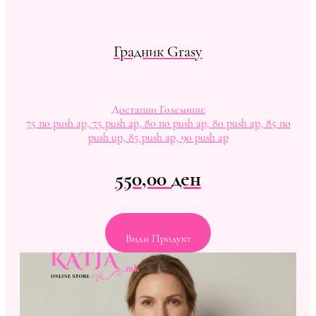
Градник Grasy
Достапни Големини:
75 no push ap, 75 push ap, 80 no push ap, 80 push ap, 85 no
push up, 85 push ap, 90 push ap
550,00
ден
Види Продукт