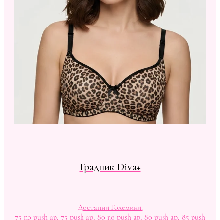
Градник Diva+
Достапни Големини:
75 no push ap, 75 push ap, 80 no push ap, 80 push ap, 85 push