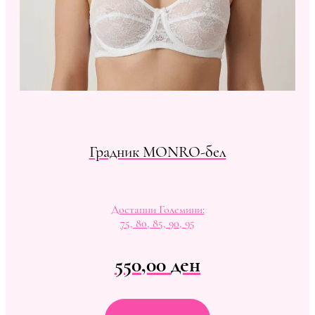
Градник MONRO-бел
Достапни Големини:
75, 80, 85, 90, 95
550,00
ден