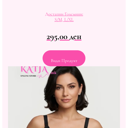
Достапни Големини:
S/M, L/XL
295,00
ден
Види Продукт