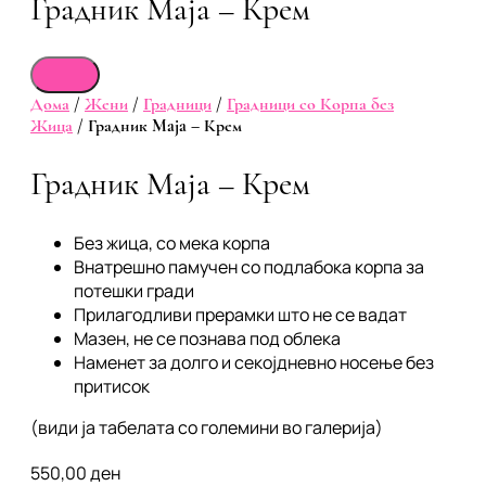
Градник Maja – Крем
Дома
/
Жени
/
Градници
/
Градници со Корпа без
Жица
/ Градник Maja – Крем
Градник Maja – Крем
Без жица, со мека корпа
Внатрешно памучен со подлабока корпа за
потешки гради
Прилагодливи прерамки што не се вадат
Мазен, не се познава под облека
Наменет за долго и секојдневно носење без
притисок
(види ја табелата со големини во галерија)
550,00
ден