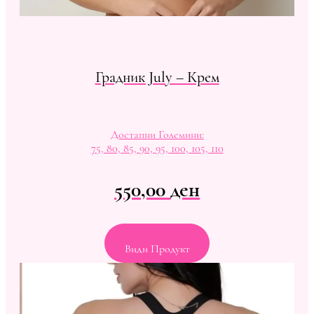
Градник July – Крем
Достапни Големини:
75, 80, 85, 90, 95, 100, 105, 110
550,00
ден
Види Продукт