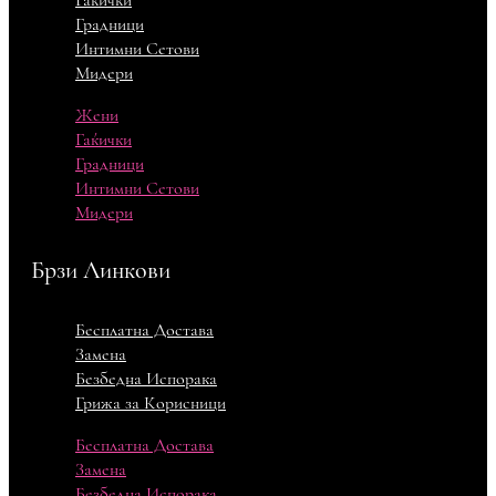
Градници
Интимни Сетови
Мидери
Жени
Гаќички
Градници
Интимни Сетови
Мидери
Брзи Линкови
Бесплатна Достава
Замена
Безбедна Испорака
Грижа за Корисници
Бесплатна Достава
Замена
Безбедна Испорака