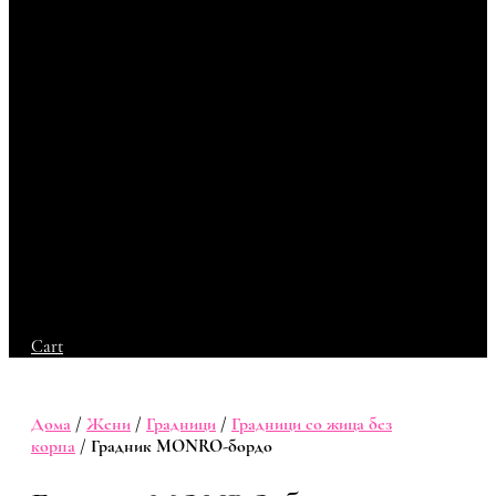
Cart
Дома
/
Жени
/
Градници
/
Градници со жица без
корпа
/ Градник MONRO-бордо