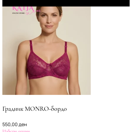
Градник MONRO-бордо
550,00
ден
Избери опции