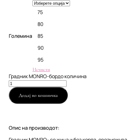
75
80
Големина
85
90
95
Исчисти
Градник MONRO-бордо количина
Додај во кошничка
Опис на производот:
Градник MONRO- со жица и без корпа, овозможува