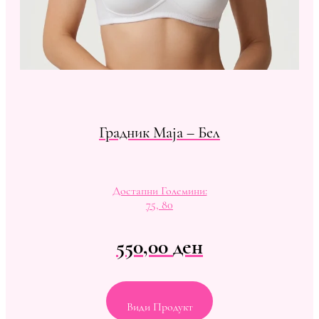
Градник Maja – Бел
Достапни Големини:
75, 80
550,00
ден
Види Продукт