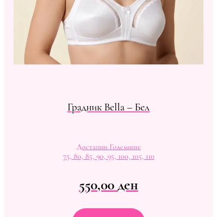
Градник Bella – Бел
Достапни Големини:
75, 80, 85, 90, 95, 100, 105, 110
550,00
ден