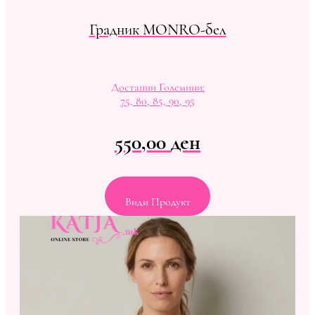
Градник MONRO-бел
Достапни Големини:
75, 80, 85, 90, 95
550,00
ден
Види Продукт