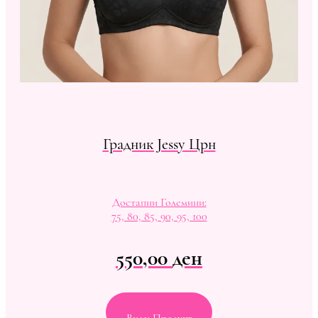
Градник Jessy Црн
Достапни Големини:
75, 80, 85, 90, 95, 100
550,00
ден