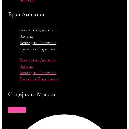
Брзи Линкови
Бесплатна Достава
Замена
Безбедна Испорака
Грижа за Корисници
Бесплатна Достава
Замена
Безбедна Испорака
Грижа за Корисници
Социјални Мрежи
Facebook