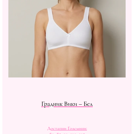
Градник Вики – Бел
Достапни Големини: