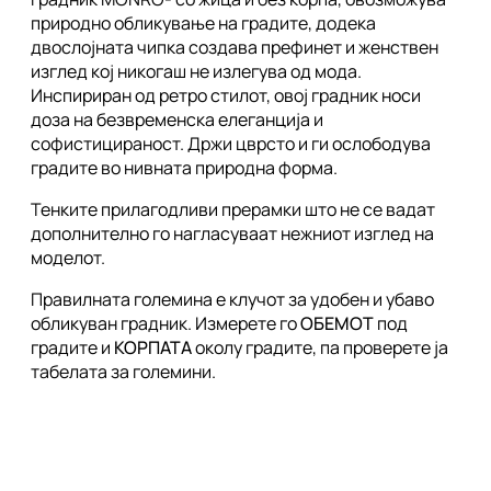
природно обликување на градите, додека
двослојната чипка создава префинет и женствен
изглед кој никогаш не излегува од мода.
Инспириран од ретро стилот, овој градник носи
доза на безвременска елеганција и
софистицираност. Држи цврсто и ги ослободува
градите во нивната природна форма.
Тенките прилагодливи прерамки што не се вадат
дополнително го нагласуваат нежниот изглед на
моделот.
Правилната големина е клучот за удобен и убаво
обликуван градник. Измерете го
ОБЕМОТ
под
градите и
КОРПАТА
околу градите, па проверете ја
табелата за големини.