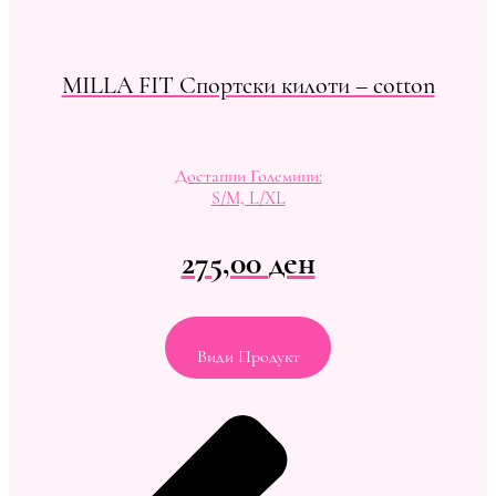
MILLA FIT Спортски килоти – cotton
Достапни Големини:
S/M, L/XL
275,00
ден
Види Продукт