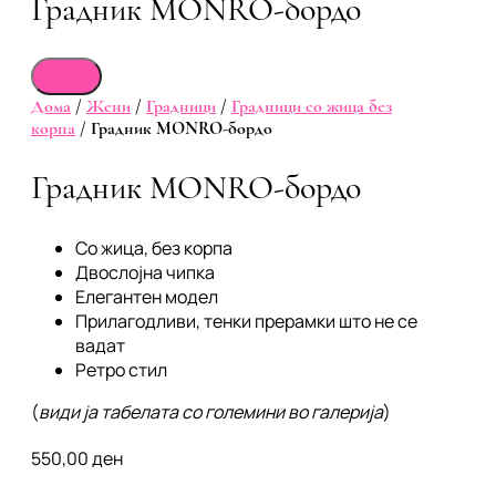
Градник MONRO-бордо
Дома
/
Жени
/
Градници
/
Градници со жица без
корпа
/ Градник MONRO-бордо
Градник MONRO-бордо
Со жица, без корпа
Двослојна чипка
Елегантен модел
Прилагодливи, тенки прерамки што не се
вадат
Ретро стил
(
види ја табелата со големини во галерија
)
550,00
ден