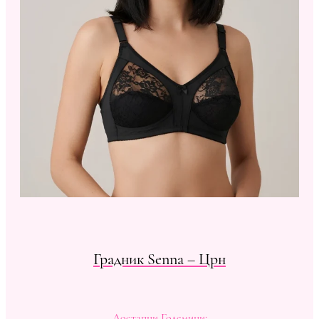
Градник Senna – Црн
Достапни Големини: