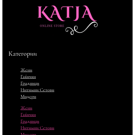
Категории
Жени
Гаќички
Градници
Интимни Сетови
Мидери
Жени
Гаќички
Градници
Интимни Сетови
Мидери