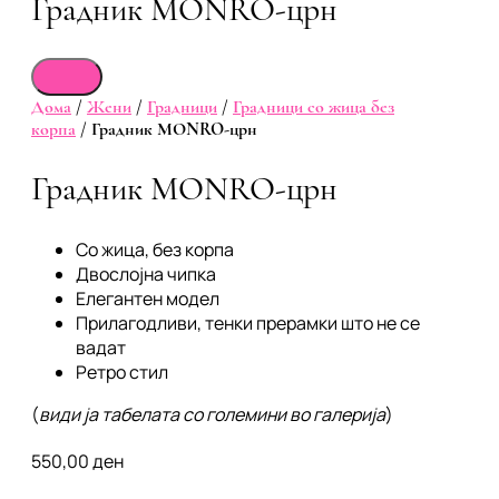
Градник МОNRO-црн
Дома
/
Жени
/
Градници
/
Градници со жица без
корпа
/ Градник МОNRO-црн
Градник МОNRO-црн
Со жица, без корпа
Двослојна чипка
Елегантен модел
Прилагодливи, тенки прерамки што не се
вадат
Ретро стил
(
види ја табелата со големини во галерија
)
550,00
ден