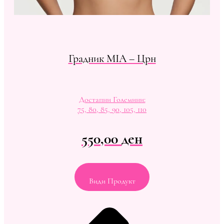
Градник MIA – Црн
Достапни Големини:
75, 80, 85, 90, 105, 110
550,00
ден
Види Продукт