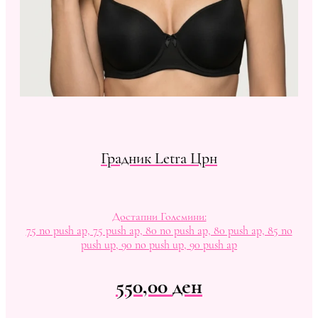
Градник Letra Црн
Достапни Големини:
75 no push ap, 75 push ap, 80 no push ap, 80 push ap, 85 no
push up, 90 no push up, 90 push ap
550,00
ден