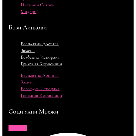
Интимни Сетови
Мидери
Брзи Линкови
Бесплатна Достава
Замена
Безбедна Испорака
Грижа за Корисници
Бесплатна Достава
Замена
Безбедна Испорака
Грижа за Корисници
Социјални Мрежи
Facebook