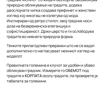
природно обликување на градите, додека
двослојната чипка создава префинет и женствен
изглед кој никогаш не излегува од мода.
Инспириран од ретро стилот, овој градник носи
доза на безвременска елеганција и
софистицираност. Држи цврсто и ги ослободува
градите во нивната природна форма.
Тенките прилагодливи прерамки што не се вадат
дополнително го нагласуваат нежниот изглед на
моделот.
Правилната големина е клучот за удобен и убаво
обликуван градник. Измерете го
ОБЕМОТ
под
градите и
КОРПАТА
околу градите, па проверете ја
табелата за големини.