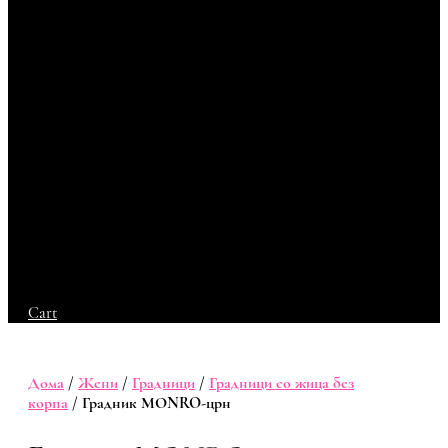
Cart
Дома
/
Жени
/
Градници
/
Градници со жица без
корпа
/ Градник МОNRO-црн