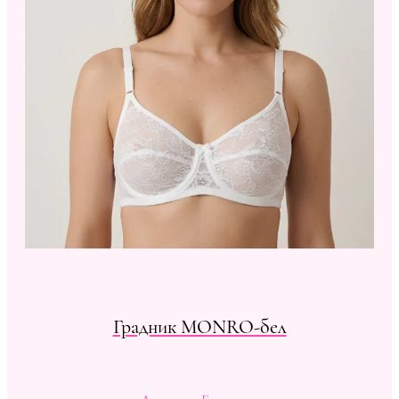
Градник MONRO-бел