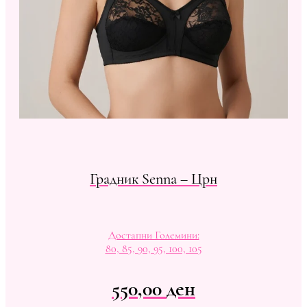
Градник Senna – Црн
Достапни Големини:
80, 85, 90, 95, 100, 105
550,00
ден