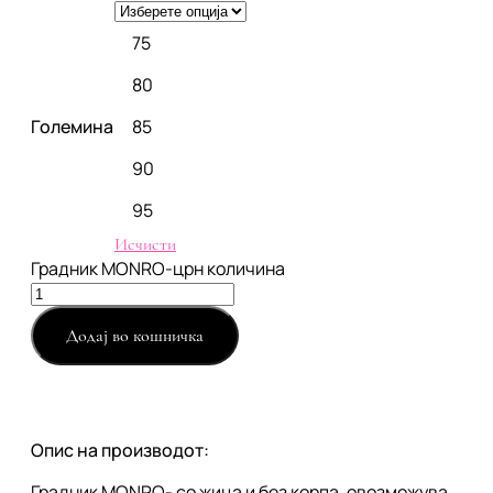
75
80
Големина
85
90
95
Исчисти
Градник МОNRO-црн количина
Додај во кошничка
Опис на производот:
Градник MONRO- со жица и без корпа, овозможува