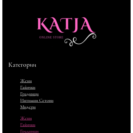
Категории
Жени
Гаќички
Градници
Интимни Сетови
Мидери
Жени
Гаќички
Градници