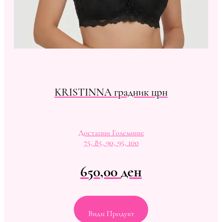
KRISTINNA градник црн
Достапни Големини:
75, 85, 90, 95, 100
650,00
ден
Види Продукт