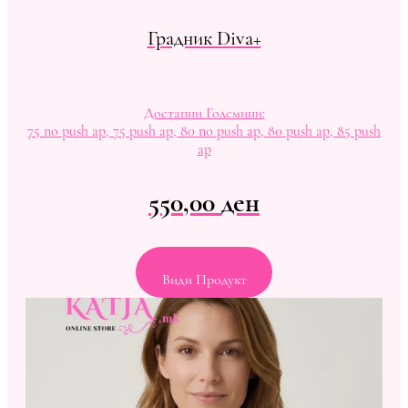
Градник Diva+
Достапни Големини:
75 no push ap, 75 push ap, 80 no push ap, 80 push ap, 85 push
ap
550,00
ден
Види Продукт