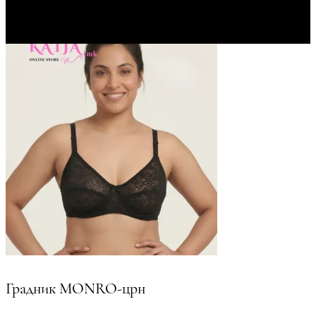
Градник МОNRO-црн