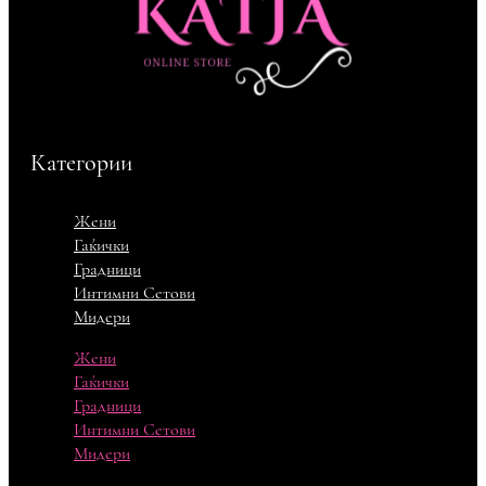
Категории
Жени
Гаќички
Градници
Интимни Сетови
Мидери
Жени
Гаќички
Градници
Интимни Сетови
Мидери