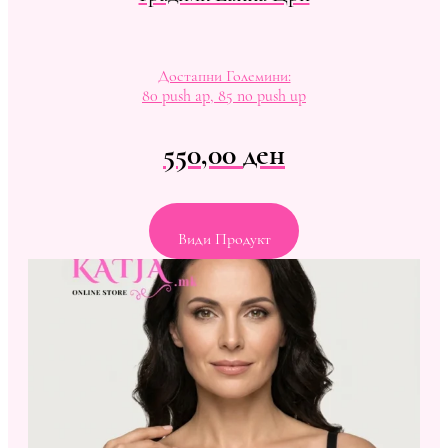
Достапни Големини:
80 push ap, 85 no push up
550,00
ден
Види Продукт