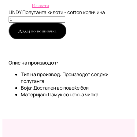
Исчисти
LINDY Полутанга килоти - cotton количина
Додај во кошничка
Опис на производот:
Тип на производ:
Производот содржи
полутанга
Боја:
Достапен во повеќе бои
Материјал:
Памук со нежна чипка