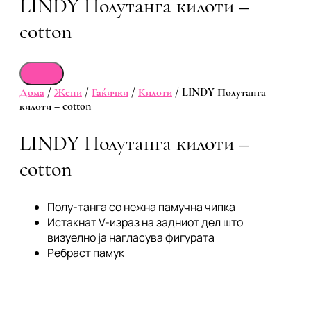
LINDY Полутанга килоти –
cotton
Дома
/
Жени
/
Гаќички
/
Килоти
/ LINDY Полутанга
килоти – cotton
LINDY Полутанга килоти –
cotton
Полу-танга со нежна памучна чипка
Истакнат V-израз на задниот дел што
визуелно ја нагласува фигурата
Ребраст памук