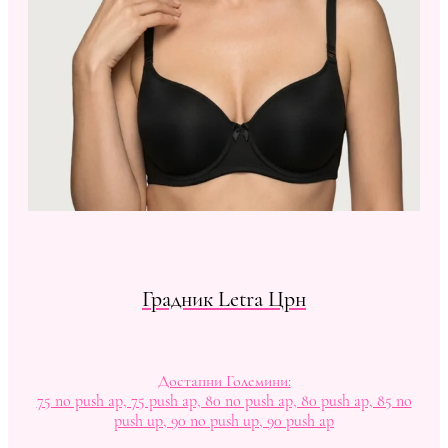
Градник Letra Црн
Достапни Големини:
75 no push ap, 75 push ap, 80 no push ap, 80 push ap, 85 no
push up, 90 no push up, 90 push ap