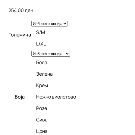
254,00
ден
S/M
Големина
L/XL
Бела
Зелена
Крем
Боја
Нежно виолетово
Розе
Сива
Црна