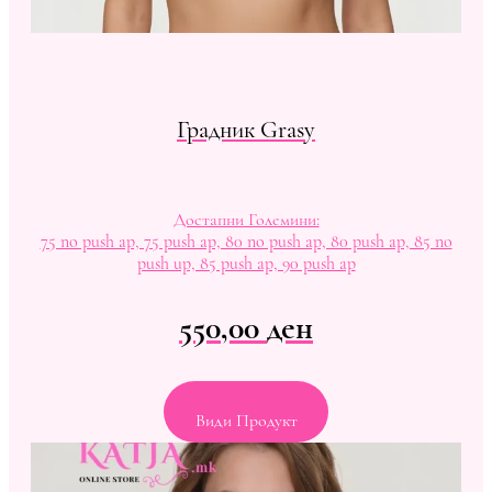
Градник Grasy
Достапни Големини:
75 no push ap, 75 push ap, 80 no push ap, 80 push ap, 85 no
push up, 85 push ap, 90 push ap
550,00
ден
Види Продукт