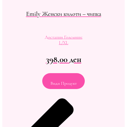
Emily Женски килоти – чипка
Достапни Големини:
L/XL
398,00
ден
Види Продукт