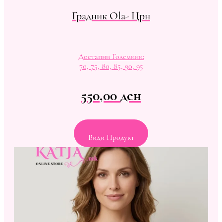
Градник Ola- Црн
Достапни Големини:
70, 75, 80, 85, 90, 95
550,00
ден
Види Продукт