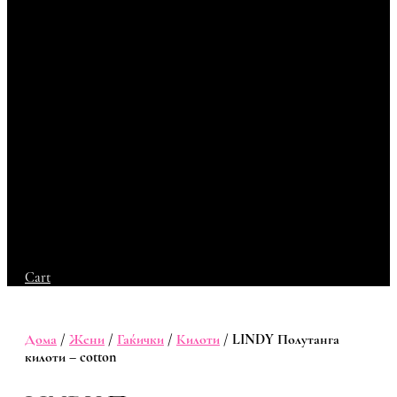
Cart
Дома
/
Жени
/
Гаќички
/
Килоти
/ LINDY Полутанга
килоти – cotton