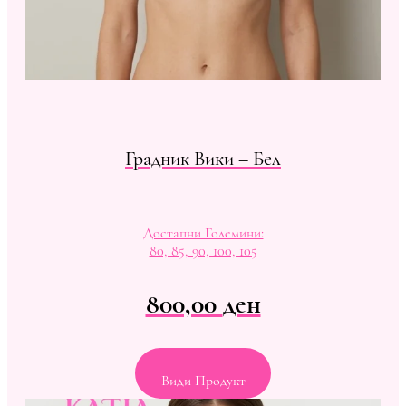
Градник Вики – Бел
Достапни Големини:
80, 85, 90, 100, 105
800,00
ден
Види Продукт