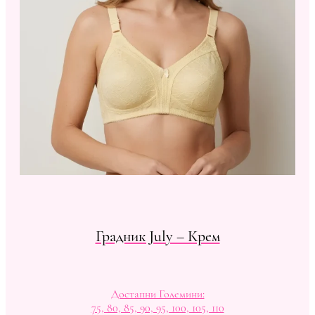
Градник July – Крем
Достапни Големини:
75, 80, 85, 90, 95, 100, 105, 110