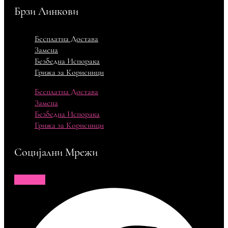
Брзи Линкови
Бесплатна Достава
Замена
Безбедна Испорака
Грижа за Корисници
Бесплатна Достава
Замена
Безбедна Испорака
Грижа за Корисници
Социјални Мрежи
Facebook