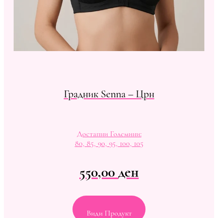
Градник Senna – Црн
Достапни Големини:
80, 85, 90, 95, 100, 105
550,00
ден
Види Продукт