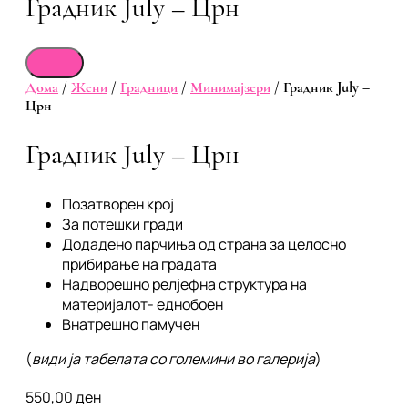
Градник July – Црн
Дома
/
Жени
/
Градници
/
Минимајзери
/ Градник July –
Црн
Градник July – Црн
Позатворен крој
За потешки гради
Додадено парчиња од страна за целосно
прибирање на градата
Надворешно релјефна структура на
материјалот- еднобоен
Внатрешно памучен
(
види ја табелата со големини во галерија
)
550,00
ден