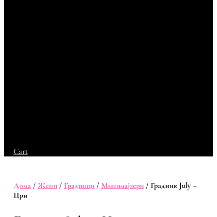
Cart
Дома
/
Жени
/
Градници
/
Минимајзери
/ Градник July –
Црн