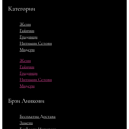
Категории
Жени
Гаќички
Градници
Интимни Сетови
Мидери
Жени
Гаќички
Градници
Интимни Сетови
Мидери
Брзи Линкови
Бесплатна Достава
Замена