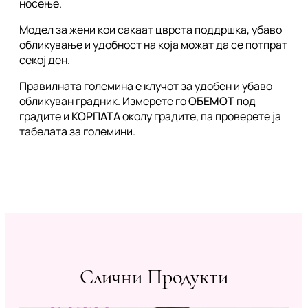
носење.
Модел за жени кои сакаат цврста поддршка, убаво
обликување и удобност на која можат да се потпрат
секој ден.
Правилната големина е клучот за удобен и убаво
обликуван градник. Измерете го
ОБЕМОТ
под
градите и
КОРПАТА
околу градите, па проверете ја
табелата за големини.
Слични Продукти