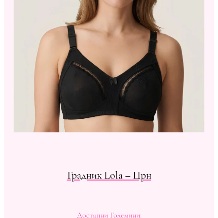
Градник Lola – Црн
Достапни Големини: