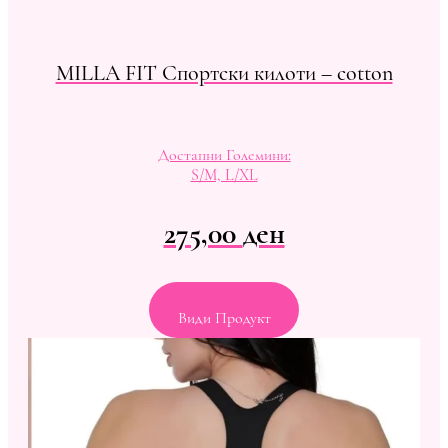
MILLA FIT Спортски килоти – cotton
Достапни Големини:
S/M, L/XL
275,00
ден
Види Продукт