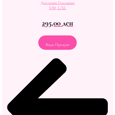
Достапни Големини:
S/M, L/XL
295,00
ден
Види Продукт