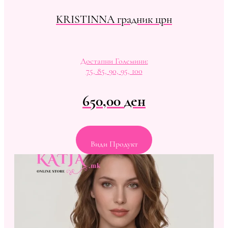
KRISTINNA градник црн
Достапни Големини:
75, 85, 90, 95, 100
650,00
ден
Види Продукт