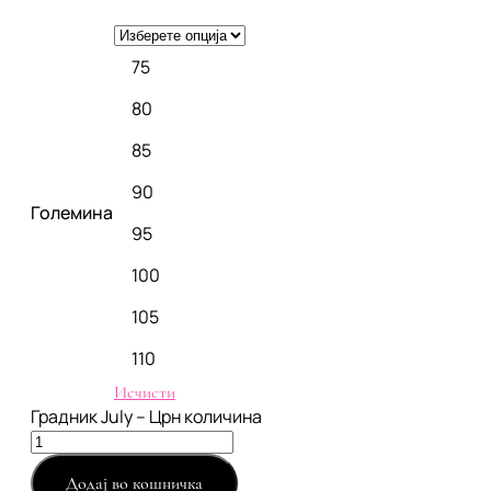
75
80
85
90
Големина
95
100
105
110
Исчисти
Градник July – Црн количина
Додај во кошничка