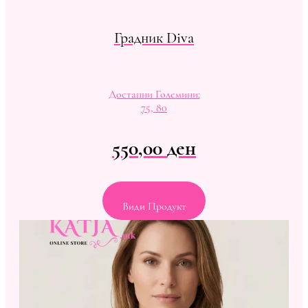
Градник Diva
Достапни Големини:
75, 80
550,00
ден
Види Продукт