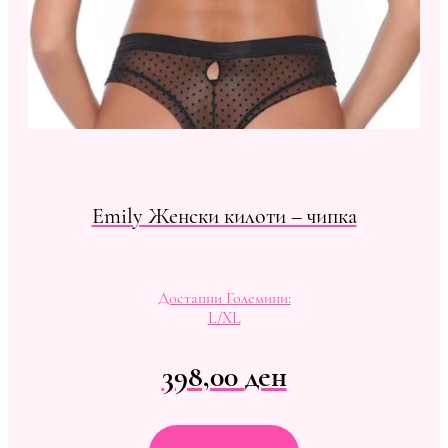
Emily Женски килоти – чипка
Достапни Големини:
L/XL
398,00
ден