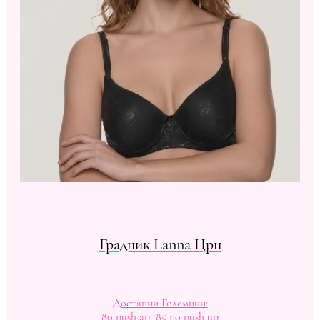
Градник Lanna Црн
Достапни Големини:
80 push ap, 85 no push up