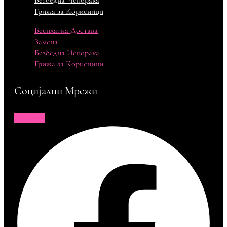
Безбедна Испорака
Грижа за Корисници
Бесплатна Достава
Замена
Безбедна Испорака
Грижа за Корисници
Социјални Мрежи
Facebook