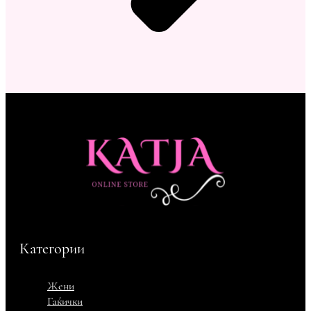
Категории
Жени
Гаќички