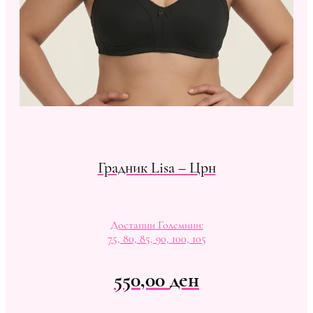
Градник Lisa – Црн
Достапни Големини:
75, 80, 85, 90, 100, 105
550,00
ден