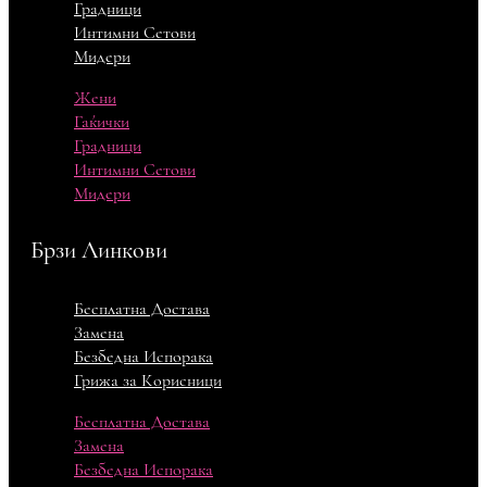
Градници
Интимни Сетови
Мидери
Жени
Гаќички
Градници
Интимни Сетови
Мидери
Брзи Линкови
Бесплатна Достава
Замена
Безбедна Испорака
Грижа за Корисници
Бесплатна Достава
Замена
Безбедна Испорака