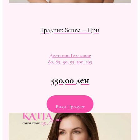
Градник Senna – Црн
Достапни Големини:
80, 85, 90, 95, 100, 105
550,00
ден
Види Продукт