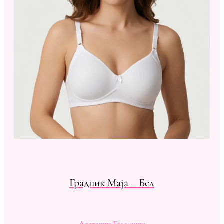
Градник Maja – Бел
Достапни Големини: