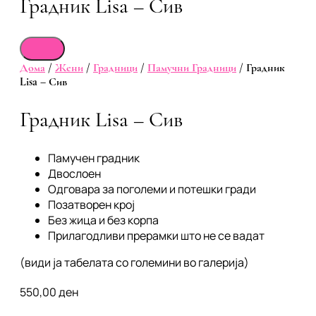
Градник Lisa – Сив
Дома
/
Жени
/
Градници
/
Памучни Градници
/ Градник
Lisa – Сив
Градник Lisa – Сив
Памучен градник
Двослоен
Одговара за поголеми и потешки гради
Позатворен крој
Без жица и без корпа
Прилагодливи прерамки што не се вадат
(види ја табелата со големини во галерија)
550,00
ден