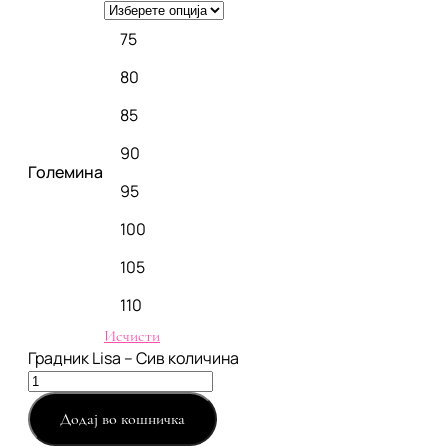
75
80
85
90
Големина
95
100
105
110
Исчисти
Градник Lisa – Сив количина
Додај во кошничка