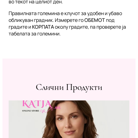
во текот на целиот ден.
Правилната големина е клучот за удобен и убаво
обликуван градник. Измерете го
ОБЕМОТ
под
градите и
КОРПАТА
околу градите, па проверете ја
табелата за големини.
Слични Продукти