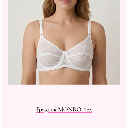
Градник MONRO-бел