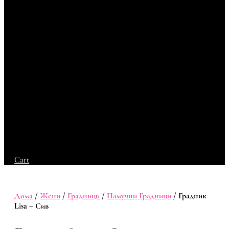
Cart
Дома
/
Жени
/
Градници
/
Памучни Градници
/ Градник
Lisa – Сив