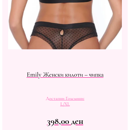
Emily Женски килоти – чипка
Достапни Големини:
L/XL
398,00
ден