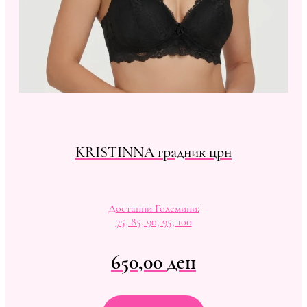
KRISTINNA градник црн
Достапни Големини:
75, 85, 90, 95, 100
650,00
ден