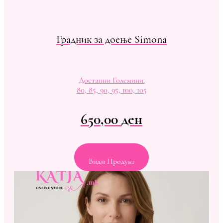
Градник за доење Simona
Достапни Големини:
80, 85, 90, 95, 100, 105
650,00
ден
Види Продукт