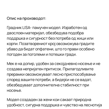
Опис на производот:
Градник LISA- памучен модел. Изработен од
двослоен материјал, обезбедува подобра
поддршка и сигурност без потреба од жици или
корпи. Позатворениот крој овозможува градите
убаво да бидат опфатени, што го прави особено
погоден за поголеми и потешки гради.
Мек е на допир, удобен за секојдневно носење и не
создава непријатен притисок. Прилагодливите
прерамки овозможуваат лесно приспособување
според вашите потреби, а бидејќи не се вадат,
обезбедуваат дополнителна стабилност при
носење.
Модел создаден за жени кои сакаат природна
удобност, сигурна поддршка и чувство на леснотија