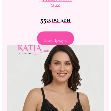
75, 80
550,00
ден
Види Продукт