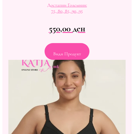
Достапни Големини:
75, 80, 85, 90, 95
550,00
ден
Види Продукт