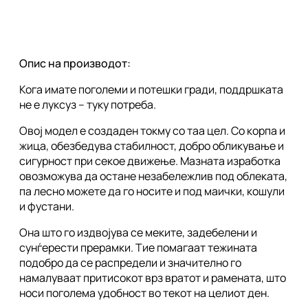
Опис на производот:
Кога имате поголеми и потешки гради, поддршката
не е луксуз – туку потреба.
Овој модел е создаден токму со таа цел. Со корпа и
жица, обезбедува стабилност, добро обликување и
сигурност при секое движење. Мазната изработка
овозможува да остане незабележлив под облеката,
па лесно можете да го носите и под маички, кошули
и фустани.
Она што го издвојува се меките, задебелени и
сунѓерести прерамки. Тие помагаат тежината
подобро да се распредели и значително го
намалуваат притисокот врз вратот и рамената, што
носи поголема удобност во текот на целиот ден.