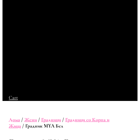
Cart
Дома
/
Жени
/
Градници
/
Градници со Корпа и
Жица
/ Градник MYA Бел