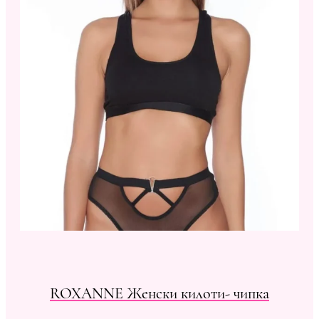
ROXANNE Женски килоти- чипка