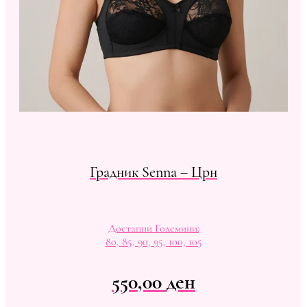
Градник Senna – Црн
Достапни Големини:
80, 85, 90, 95, 100, 105
550,00
ден