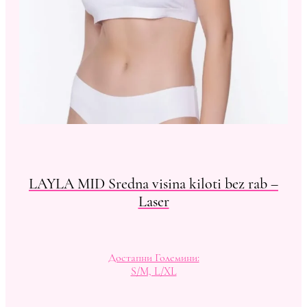
LAYLA MID Sredna visina kiloti bez rab –
Laser
Достапни Големини:
S/M, L/XL