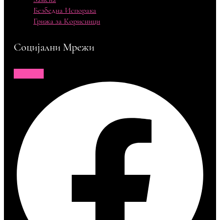
Безбедна Испорака
Грижа за Корисници
Социјални Мрежи
Facebook