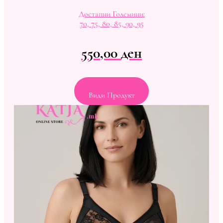
Достапни Големини:
70, 75, 80, 85, 90, 95
550,00
ден
Види Продукт