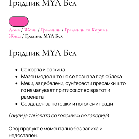
Градник MYA Бел
Дома
/
Жени
/
Градници
/
Градници со Корпа и
Жица
/ Градник MYA Бел
Градник MYA Бел
Со корпа и со жица
Мазен модел што не се познава под облека
Меки, задебелени, сунѓерести прерамки што
го намалуваат притисокот во вратот и
рамената
Создаден за потешки и поголеми гради
(
види ја табелата со големини во галерија
)
Овој продукт е моментално без залиха и
недостапен.