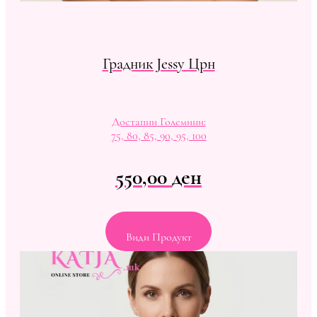
Градник Jessy Црн
Достапни Големини:
75, 80, 85, 90, 95, 100
550,00
ден
Види Продукт