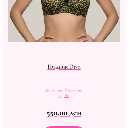
Градник Diva
Достапни Големини:
75, 80
550,00
ден