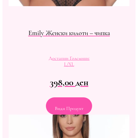
Emily Женски килоти – чипка
Достапни Големини:
L/XL
398,00
ден
Види Продукт