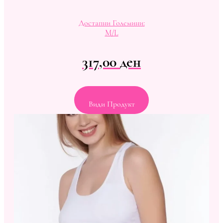
Достапни Големини:
M/L
317,00
ден
Види Продукт