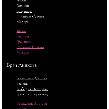
Жени
Гаќички
Градници
Интимни Сетови
Мидери
Жени
Гаќички
Градници
Интимни Сетови
Мидери
Брзи Линкови
Бесплатна Достава
Замена
Безбедна Испорака
Грижа за Корисници
Бесплатна Достава
Замена