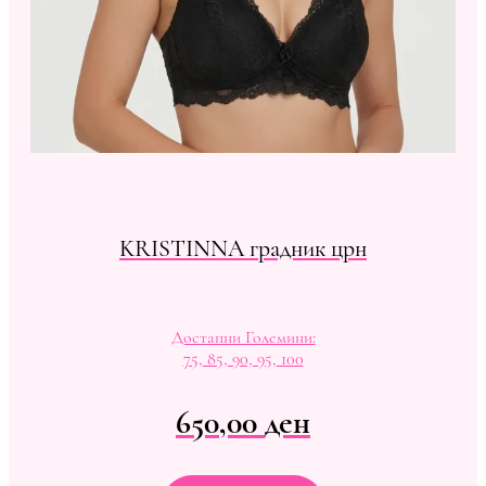
KRISTINNA градник црн
Достапни Големини:
75, 85, 90, 95, 100
650,00
ден