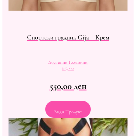
Спортски градник Gija – Крем
Достапни Големини:
85, 90
550,00
ден
Види Продукт