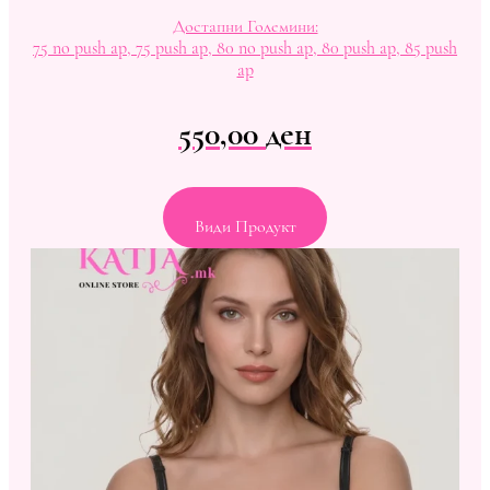
Достапни Големини:
75 no push ap, 75 push ap, 80 no push ap, 80 push ap, 85 push
ap
550,00
ден
Види Продукт