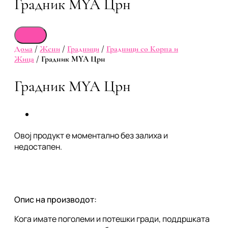
Градник MYA Црн
Дома
/
Жени
/
Градници
/
Градници со Корпа и
Жица
/ Градник MYA Црн
Градник MYA Црн
Овој продукт е моментално без залиха и
недостапен.
Опис на производот:
Кога имате поголеми и потешки гради, поддршката