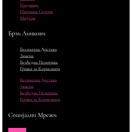
Градници
Интимни Сетови
Мидери
Брзи Линкови
Бесплатна Достава
Замена
Безбедна Испорака
Грижа за Корисници
Бесплатна Достава
Замена
Безбедна Испорака
Грижа за Корисници
Социјални Мрежи
Facebook