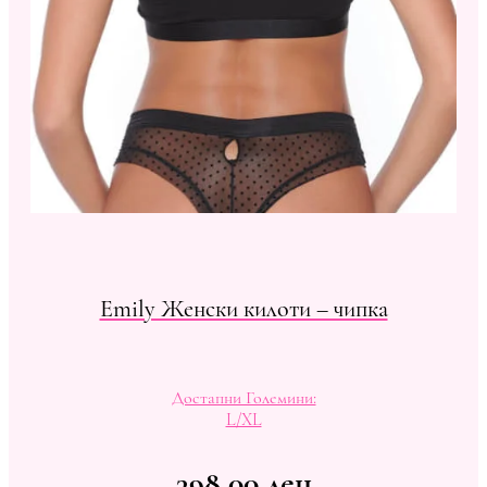
Emily Женски килоти – чипка
Достапни Големини:
L/XL
398,00
ден