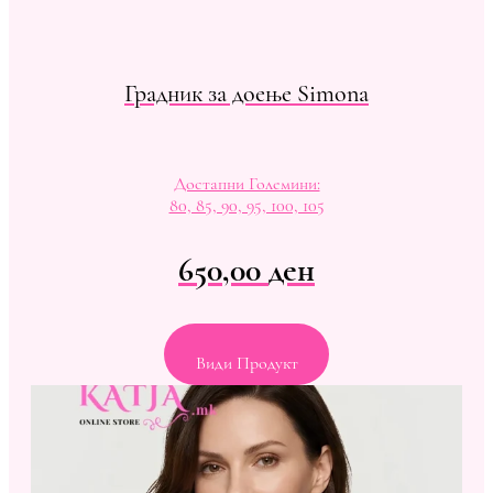
Градник за доење Simona
Достапни Големини:
80, 85, 90, 95, 100, 105
650,00
ден
Види Продукт