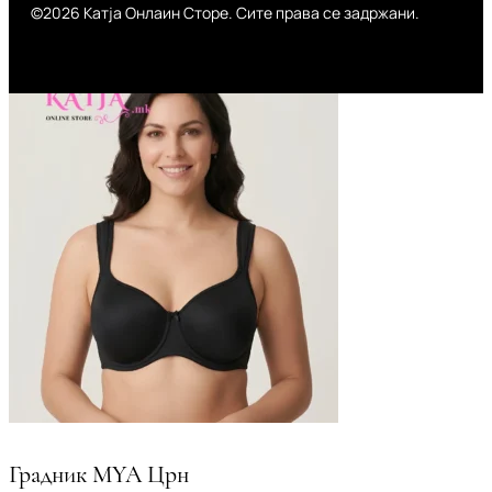
©2026 Катја Онлаин Сторе. Сите права се задржани.
Градник MYA Црн