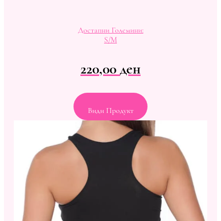
Достапни Големини:
S/M
220,00
ден
Види Продукт