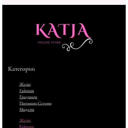
Категории
Жени
Гаќички
Градници
Интимни Сетови
Мидери
Жени
Гаќички