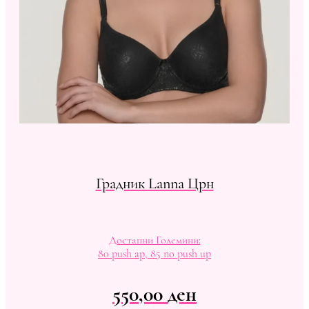
Градник Lanna Црн
Достапни Големини:
80 push ap, 85 no push up
550,00
ден