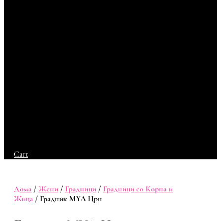
Cart
Дома
/
Жени
/
Градници
/
Градници со Корпа и
Жица
/ Градник MYA Црн