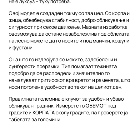
не е луксуз – туку потреба.
Овој модел е создаден токму со таа цел. Со корпа и
жица, обезбедува стабилност, добро обликување и
сигурност при секое движење. Мазната изработка
овозможува да остане незабележлив под облеката,
па лесно можете да го носите и под маички, кошули
и фустани.
Она што го издвојува се меките, задебелени и
сунѓерести прерамки. Тие помагаат тежината
подобро да се распредели и значително го
намалуваат притисокот врз вратот и рамената, што
носи поголема удобност во текот на целиот ден.
Правилната големина е клучот за удобен и убаво
обликуван градник. Измерете го
ОБЕМОТ
под
градите и
КОРПАТА
околу градите, па проверете ја
табелата за големини.