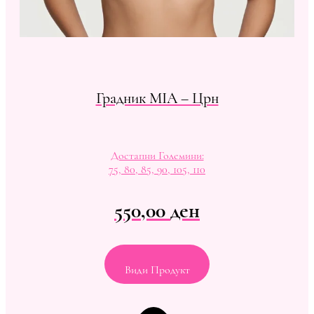
Градник MIA – Црн
Достапни Големини:
75, 80, 85, 90, 105, 110
550,00
ден
Види Продукт