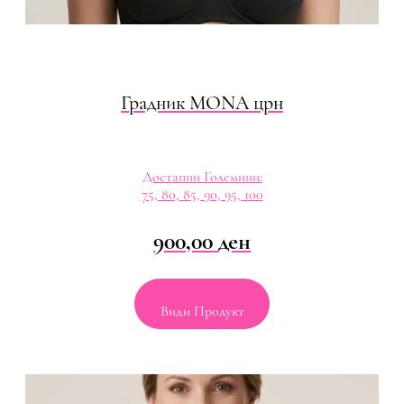
Градник MONA црн
Достапни Големини:
75, 80, 85, 90, 95, 100
900,00
ден
Види Продукт