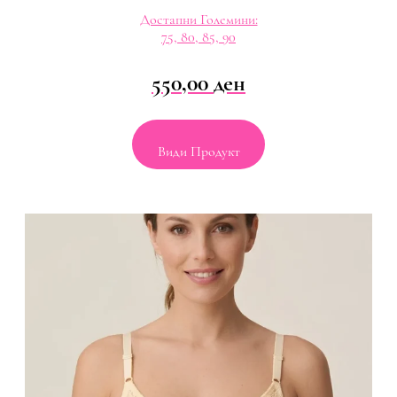
Достапни Големини:
75, 80, 85, 90
550,00
ден
Види Продукт