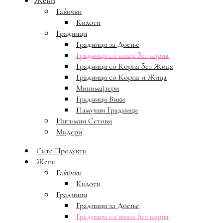
Жени
Гаќички
Килоти
Градници
Градници за Доење
Градници со жица без корпа
Градници со Корпа без Жица
Градници со Корпа и Жица
Минимајзери
Градници Вики
Памучни Градници
Интимни Сетови
Мидери
Сите Продукти
Жени
Гаќички
Килоти
Градници
Градници за Доење
Градници со жица без корпа