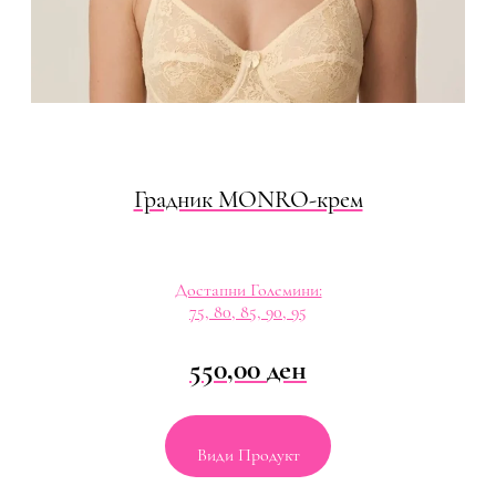
Градник МОNRO-крем
Достапни Големини:
75, 80, 85, 90, 95
550,00
ден
Види Продукт