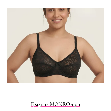
Градник МОNRO-црн