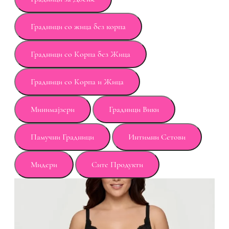
Градници со жица без корпа
Градници со Корпа без Жица
Градници со Корпа и Жица
Минимајзери
Градници Вики
Памучни Градници
Интимни Сетови
Мидери
Сите Продукти