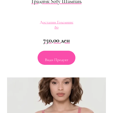
Градник Sofy Шампањ
Достапни Големини:
80
750,00
ден
Види Продукт