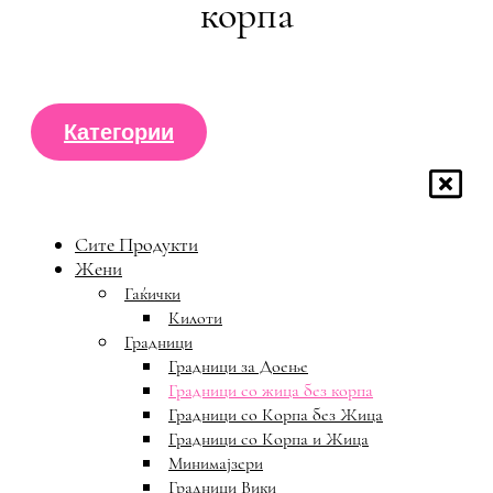
корпа
Категории
Сите Продукти
Жени
Гаќички
Килоти
Градници
Градници за Доење
Градници со жица без корпа
Градници со Корпа без Жица
Градници со Корпа и Жица
Минимајзери
Градници Вики