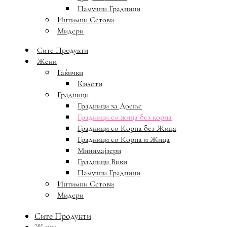
Памучни Градници
Интимни Сетови
Мидери
Сите Продукти
Жени
Гаќички
Килоти
Градници
Градници за Доење
Градници со жица без корпа
Градници со Корпа без Жица
Градници со Корпа и Жица
Минимајзери
Градници Вики
Памучни Градници
Интимни Сетови
Мидери
Сите Продукти