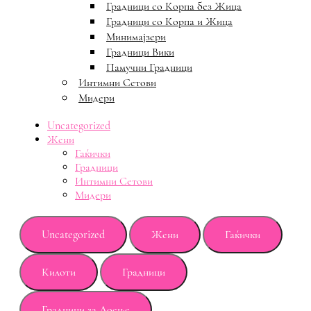
Градници со Корпа без Жица
Градници со Корпа и Жица
Минимајзери
Градници Вики
Памучни Градници
Интимни Сетови
Мидери
Uncategorized
Жени
Гаќички
Градници
Интимни Сетови
Мидери
Uncategorized
Жени
Гаќички
Килоти
Градници
Градници за Доење