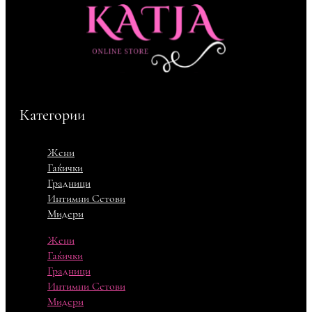
Категории
Жени
Гаќички
Градници
Интимни Сетови
Мидери
Жени
Гаќички
Градници
Интимни Сетови
Мидери