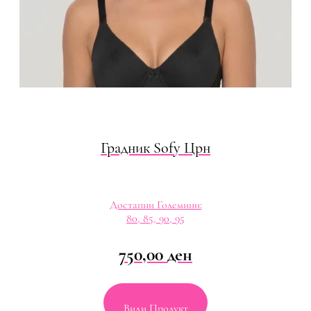
Градник Sofy Црн
Достапни Големини:
80, 85, 90, 95
750,00
ден
Види Продукт