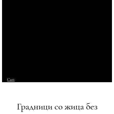
Cart
Градници со жица без