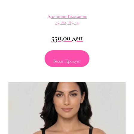
Достапни Големини:
75, 80, 85, 95
550,00
ден
Види Продукт