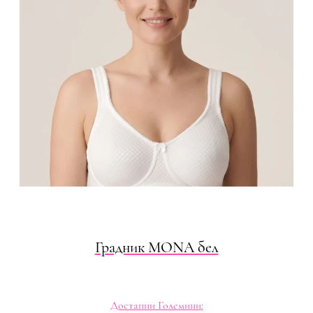
Градник MONA бел
Достапни Големини: