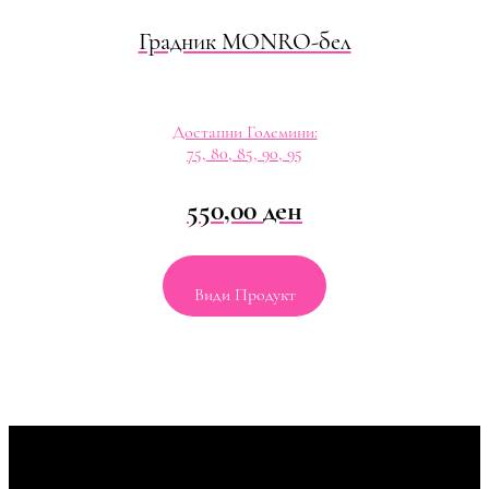
Градник MONRO-бел
Достапни Големини:
75, 80, 85, 90, 95
550,00
ден
Види Продукт