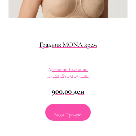
Градник MONA крем
Достапни Големини:
75, 80, 85, 90, 95, 100
900,00
ден
Види Продукт