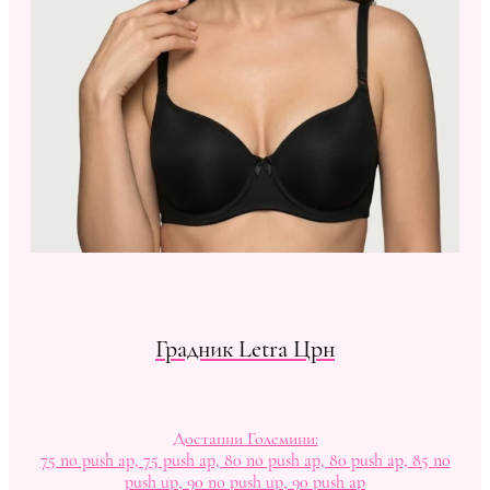
Градник Letra Црн
Достапни Големини:
75 no push ap, 75 push ap, 80 no push ap, 80 push ap, 85 no
push up, 90 no push up, 90 push ap