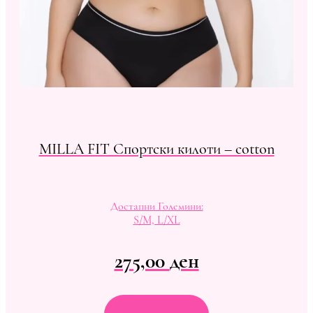
MILLA FIT Спортски килоти – cotton
Достапни Големини:
S/M, L/XL
275,00
ден