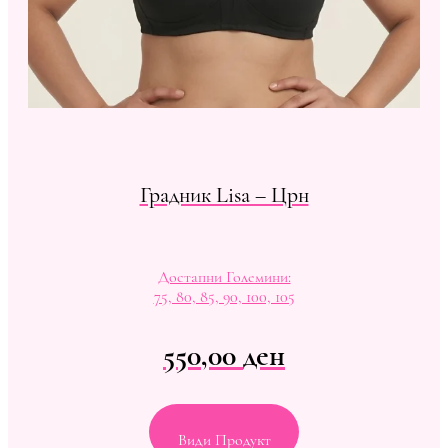
Градник Lisa – Црн
Достапни Големини:
75, 80, 85, 90, 100, 105
550,00
ден
Види Продукт