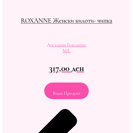
ROXANNE Женски килоти- чипка
Достапни Големини:
M/L
317,00
ден
Види Продукт