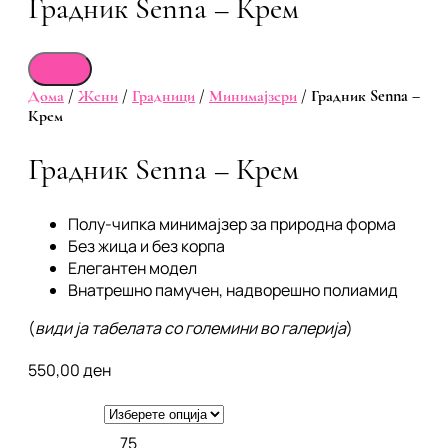
Градник Senna – Крем
Дома
/
Жени
/
Градници
/
Минимајзери
/ Градник Senna –
Крем
Градник Senna – Крем
Полу-чипка минимајзер за природна форма
Без жица и без корпа
Елегантен модел
Внатрешно памучен, надворешно полиамид
(
види ја табелата со големини во галерија
)
550,00
ден
75