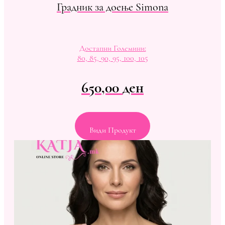
Градник за доење Simona
Достапни Големини:
80, 85, 90, 95, 100, 105
650,00
ден
Види Продукт