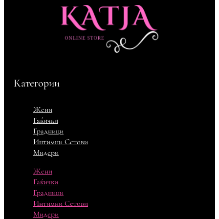
Категории
Жени
Гаќички
Градници
Интимни Сетови
Мидери
Жени
Гаќички
Градници
Интимни Сетови
Мидери