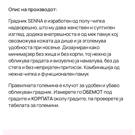
Опис на производот:
Градник SENNA е изработен од полу-чипка
надворешно, што му дава женствен и суптилен
изглед, додека внатрешноста е од мек памук кој
овозможува кожата да дише и ја зголемува
удобноста при носење. Дизајниран како
минимајзер без жица и без корпи, тој нежно ја
обликува градата и визуелно ја намалува, без да
стега и без непријатен притисок. Комбинација од
нежна чипка и функционален памук
Правилната големина е клучот за удобен и убаво
обликуван градник. Измерете го
ОБЕМОТ
под
градите и
КОРПАТА
околу градите, па проверете ја
табелата за големини.