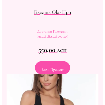
Градник Ola- Црн
Достапни Големини:
70, 75, 80, 85, 90, 95
550,00
ден
Види Продукт