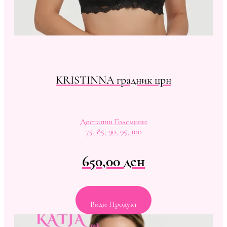
KRISTINNA градник црн
Достапни Големини:
75, 85, 90, 95, 100
650,00
ден
Види Продукт