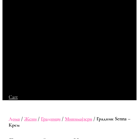
Cart
Дома
/
Жени
/
Градници
/
Минимајзери
/ Градник Senna –
Крем